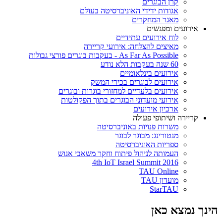
קרן הבוגרים
אגודות ידידי האוניברסיטה בעולם
מאגר המחקרים
אירועים ומפגשים
לוח אירועים עתידיים
מאיצים להצלחה: אירועי קריירה
As Far As Possible - בעקבות בוגרים פורצי גבולות
60 שנה בעקבות הלא נודע
אירועים בינלאומיים
אירועים לבוגרים בכירי המשק
אירועים בלעדיים למחזורי בוגרות ובוגרים
אירועי מועדוני הבוגרים בתוך הפקולטות
ארכיון אירועים
קריירה ושיתופי פעולה
משרות פנויות באוניברסיטה
מנטורינג: מבוגר לבוגר
ספריות האוניברסיטה
העמותה לניהול פיתוח וחקר משאבי אנוש
4th IoT Israel Summit 2016
TAU Online
מועדון TAU
StarTAU
הינך נמצא כאן