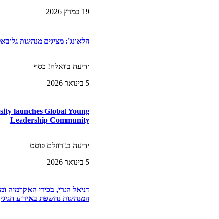
19 במרץ 2026
הלאונג': מציגים מנהיגות גלובא
ידיעה בוואלה! כסף
5 בינואר 2026
rsity launches Global Young
Leadership Community
ידיעה בג'רוזלם פוסט
5 בינואר 2026
דניאל הגרי, בכירי האקדמיה ומ
המנהיגות נחשפת באירוע חגיגי