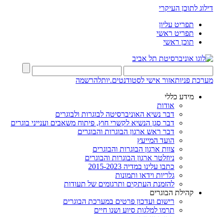
דילוג לתוכן העיקרי
תפריט עליון
תפריט ראשי
תוכן ראשי
מערכת פניות
אזור אישי לסטודנטים.יות
להרשמה
מידע כללי
אודות
דבר נשיא האוניברסיטה לבוגרות ולבוגרים
דבר סגן הנשיא לקשרי חוץ, פיתוח משאבים וענייני בוגרים
דבר ראש ארגון הבוגרות והבוגרים
הועד המייעץ
צוות ארגון הבוגרות והבוגרים
ניוזלטר ארגון הבוגרות והבוגרים
כתבו עלינו במדיה 2015-2023
גלריות וידאו ותמונות
להזמנת העתקים ותרגומים של תעודות
קהילת הבוגרים
רישום ועדכון פרטים במערכת הבוגרים
תרמו למלגות סיוע ושנו חיים