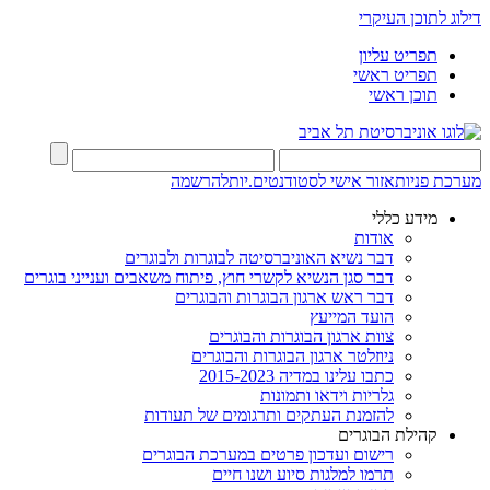
דילוג לתוכן העיקרי
תפריט עליון
תפריט ראשי
תוכן ראשי
מערכת פניות
אזור אישי לסטודנטים.יות
להרשמה
מידע כללי
אודות
דבר נשיא האוניברסיטה לבוגרות ולבוגרים
דבר סגן הנשיא לקשרי חוץ, פיתוח משאבים וענייני בוגרים
דבר ראש ארגון הבוגרות והבוגרים
הועד המייעץ
צוות ארגון הבוגרות והבוגרים
ניוזלטר ארגון הבוגרות והבוגרים
כתבו עלינו במדיה 2015-2023
גלריות וידאו ותמונות
להזמנת העתקים ותרגומים של תעודות
קהילת הבוגרים
רישום ועדכון פרטים במערכת הבוגרים
תרמו למלגות סיוע ושנו חיים