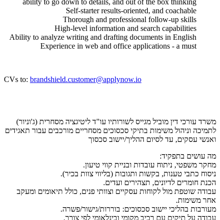
ability to go down to details, and out of the box thinking
Self-starter results-oriented, and coachable
Thorough and professional follow-up skills
High-level information and search capabilities
Ability to analyze writing and drafting documents in English
Experience in web and office applications - a must
CVs to:
brandshield.customer@applynow.io
משרד עורכי דין מוביל מגייס לשורותיו עו"ד ליטיגציה מסחרית (ג'וניור)
לתמיכה וניהול משימות בתיקי סכסוכים מסחריים מורכבים עבור תאגידים
ואנשי עסקים, עד לסיום ההליך/יישוב סכסוך
מה עושים בתפקיד:
מחקר משפטי, ניתוח עובדות ובניית קווי טיעון.
ניסוח כתבי טענות, בקשות ותגובות (בליווי צוות בכיר).
הכנת חומרים לדיונים, תצהירים ועדים.
עבודה שוטפת מול לקוחות עסקיים וצוותי פנים, כולל תיאומים ומעקב
אחר משימות.
מעורבות בהליכי יישוב סכסוכים: בוררות/גישור/פשרה.
עבודה על תיקים עם רכיב מקומי ובינלאומי לפי צורך.