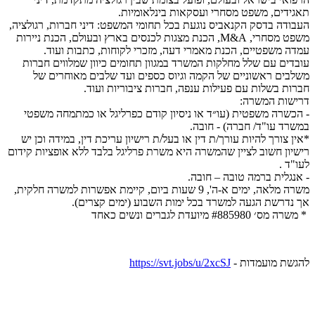
תאגידים, משפט מסחרי ועסקאות בינלאומיות.
העבודה בדסק הקנאביס נוגעת בכל תחומי המשפט: דיני חברות, רגולציה,
משפט מסחרי, M&A, הכנת מצגות לכנסים בארץ ובעולם, הכנת ניירות
עמדה משפטיים, הכנת מאמרי דעה, מזכרי לקוחות, כתבות ועוד.
עובדים עם שלל מחלקות המשרד במגוון תחומים כיוון שמלווים חברות
משלבים ראשוניים של הקמה וגיוס כספים ועד שלבים מאוחרים של
חברות בשלות עם פעילות ענפה, חברות ציבוריות ועוד.
דרישות המשרה:
- הכשרה משפטית (עו״ד או ניסיון קודם כפרליגל או כמתמחה משפטי
במשרד עו"ד/ חברה) - חובה.
*אין צורך להיות עורך/ת דין או בעל/ת רישיון עריכת דין, במידה וכן יש
רישיון חשוב לציין שהמשרה היא משרת פרליגל בלבד ללא אופציות קידום
לעו"ד .
- אנגלית ברמה טובה – חובה.
משרה מלאה, ימים א-ה', 9 שעות ביום, קיימת אפשרות למשרה חלקית,
אך נדרשת הגעה למשרד בכל ימות השבוע (ימים קצרים).
* משרה מס׳ #885980 מיועדת לגברים ונשים כאחד
להגשת מועמדות -
https://svt.jobs/u/2xcSJ