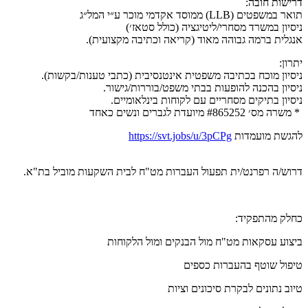
דרישות חובה:
תואר במשפטים (LLB) ממוסד אקדמי מוכר ע״י המל״ג
ניסיון במשרד מסחרי/ליטיגציה (כולל סטאז׳)
אנגלית ברמה גבוהה מאוד (קריאה וכתיבה מקצועית).
יתרון:
ניסיון מוכח בכתיבה משפטית אינטנסיבית (כתבי טענות/בקשות).
ניסיון בהכנה להופעות בבתי משפט/בוררות/גישור.
ניסיון בתיקים מסחריים עם לקוחות בינלאומיים.
* משרה מס׳ #865252 מיועדת לגברים ונשים כאחד
להגשת מועמדות
https://svt.jobs/u/3pCPg
דרוש/ה רפרנט/ית תפעול העברות מט"ח לבית השקעות מוביל בת"א.
כחלק מהתפקיד:
ביצוע עסקאות מט"ח מול הבנקים ומול הלקוחות
טיפול שוטף בהעברות כספים
טיוב נתונים לבקרת סיכונים וציות