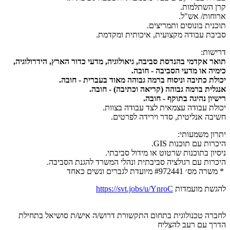
קרן השתלמות.
ארוחות/ אש"ל.
תוכנית בונוסים ותמריצים.
סביבת עבודה מקצועית, איכותית ומקדמת.
דרישות:
תואר אקדמי בהנדסת סביבה, גיאולוגיה, מדעי כדור הארץ, הידרולוגיה,
כימיה או מדעי הסביבה - חובה.
יכולת כתיבה וניסוח ברמה גבוהה מאוד בעברית - חובה.
אנגלית ברמה גבוהה (קריאה וכתיבה) - חובה.
רישיון נהיגה בתוקף - חובה.
יכולת עבודה עצמאית לצד עבודה בצוות.
חשיבה אנליטית, סדר וירידה לפרטים.
יתרון משמעותי:
היכרות עם תוכנות GIS.
ניסיון בתוכנות שרטוט או מידול סביבתי.
היכרות עם רגולציה סביבתית ונהלי המשרד להגנת הסביבה.
* משרה מס׳ #972441 מיועדת לגברים ונשים כאחד
להגשת מועמדות
https://svt.jobs/u/YnroC
לחברה טכנולוגית בתחום התקשורת דרוש/ה איש/ת סושיאל בתחילת
הדרך עם רעב להצליח