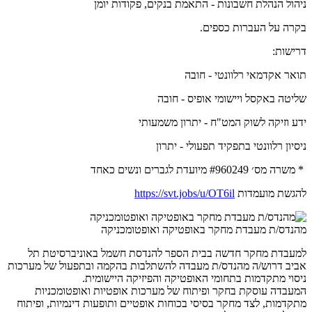
ניהול הנהלת חשבונות - התאמת בנקים, פקודות יומן
בקרה על העברות כספים.
דרישות:
תואר אקדמאי רלוונטי - חובה
שליטה באקסל ויישומי אופיס - חובה
ידע וזיקה לשוק המט"ח - יתרון משמעותי
ניסיון רלוונטי בתפקיד תפעולי - יתרון
* משרה מס׳ #960249 מיועדת לגברים ונשים כאחד
להגשת מועמדות
https://svt.jobs/u/OT6il
מהנדס/ת מעבדת מחקר באופטיקה ואופטומכניקה
למעבדת מחקר חדשה בבית הספר להנדסת חשמל באוניברסיטת תל
אביב דרוש/ה מהנדס/ת מעבדה להשתלבות בהקמה ובתפעול של מערכות
ניסוי מתקדמות בתחומי האופטיקה והפיזיקה היישומית.
המעבדה עוסקת בחקר ופיתוח של מערכות אופטיות ואופטומכניות
מתקדמות, לצד מחקר בסיסי בכוחות אופטיים ותופעות דינמיות, ופיתוח