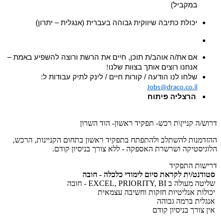
במקביל)
יכולת כתיבה שיווקית גבוהה בעברית (אנגלית – יתרון)
אם את/ה אוהב/ת תוכן, חיים את הרשת ורוצה להשפיע באמת –
אנחנו רוצים אותך בצוות שלנו
!
שלחו לנו הודעה / קורות חיים / לינק לתיק עבודות ל:
Jobs@draco.co.il
הרצליה פיתוח
דרוש/ה קניין\ת רכש- תפקיד ראשון- הוד השרון
ההזדמנות להשתלב ולהתפתח בתפקיד ראשון בתחום הקניינות, הרכש,
הלוגיסטיקה ושרשרת האספקה - ללא צורך בניסיון קודם.
דרישות התפקיד
סטודנט/ית לקראת סיום לימודי כלכלה - חובה
שליטה מעולה ב EXCEL, PRIORITY, BI - חובה
יכולות אנליטיות חזקות וחשיבה עצמאית
אנגלית ברמה גבוהה
אין צורך בניסיון קודם