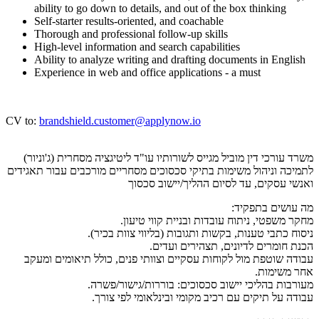
ability to go down to details, and out of the box thinking
Self-starter results-oriented, and coachable
Thorough and professional follow-up skills
High-level information and search capabilities
Ability to analyze writing and drafting documents in English
Experience in web and office applications - a must
CV to:
brandshield.customer@applynow.io
משרד עורכי דין מוביל מגייס לשורותיו עו"ד ליטיגציה מסחרית (ג'וניור)
לתמיכה וניהול משימות בתיקי סכסוכים מסחריים מורכבים עבור תאגידים
ואנשי עסקים, עד לסיום ההליך/יישוב סכסוך
מה עושים בתפקיד:
מחקר משפטי, ניתוח עובדות ובניית קווי טיעון.
ניסוח כתבי טענות, בקשות ותגובות (בליווי צוות בכיר).
הכנת חומרים לדיונים, תצהירים ועדים.
עבודה שוטפת מול לקוחות עסקיים וצוותי פנים, כולל תיאומים ומעקב
אחר משימות.
מעורבות בהליכי יישוב סכסוכים: בוררות/גישור/פשרה.
עבודה על תיקים עם רכיב מקומי ובינלאומי לפי צורך.