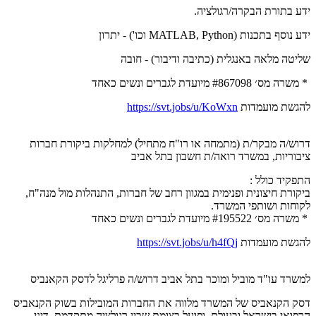
ידע בתורת הבקרה/רגולציה.
ידע נוסף בתכנות (MATLAB, Python וכו') - יתרון
שליטה מלאה באנגלית (כתיבה ודיבור) - חובה
* משרה מס׳ #867098 מיועדת לגברים ונשים כאחד
להגשת מועמדות
https://svt.jobs/u/KoWxn
דרוש/ה מבקר/ת (מתמחה או רו"ח מתחיל) למחלקות ביקורת חברות
ציבוריות, במשרד רואה/ת חשבון בתל אביב
התפקיד כולל :
ביקורת חיצונית ופנימית במגוון רחב של חברות, התנהלות מול מנה"ח,
לקוחות ושותפי המשרד.
* משרה מס׳ #195522 מיועדת לגברים ונשים כאחד
להגשת מועמדות
https://svt.jobs/u/h4fQj
למשרד עו"ד מוביל ומוכר בתל אביב דרוש/ה פרליגל לדסק הקאנביס
דסק הקנאביס של המשרד מלווה את החברות המובילות בשוק הקנאביס
הרפואי בישראל ובעולם, ופועל בצומת שבין רגולציה מתקדמת, דיני