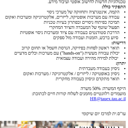
טכנולוגיות חדשות לחישוב אופטי ועיבוד מידע.
התפקיד כולל:
• הקמה, אינטגרציה ותחזוקה של מערכי ניסוי
• עבודה עם מערכות אופטיקה, לייזרים, אלקטרוניקה ומערכות ואקום
• תמיכה בפיתוח ניסויים ובפתרון בעיות טכניות
• תפעול שוטף של המעבדה והציוד המחקרי
• הדרכת סטודנטים בעבודה עם ציוד ומערכות ניסוי אופטיות
• סיוע ברכש, הזמנות ועבודה מול ספקים
דרישות:
• תואר ראשון לפחות בפיזיקה, הנדסת חשמל או תחום קרוב
• יכולת עבודה מעשית (“hands-on”) עם מערכות וכלים מדעיים
• יכולת למידה מהירה ועבודה עצמאית
יתרון:
• ניסיון בעבודה מעבדתית
• ניסיון באופטיקה / לייזרים / אלקטרוניקה / מערכות ואקום
• תואר מתקדם וניסיון בעבודה מחקרית
היקף המשרה: 50% משרה
מועמדים רלוונטיים מוזמנים לשלוח קורות חיים לכתובת:
HR@tauex.tau.ac.il
עו"ס.ית למרכז יום שיקומי