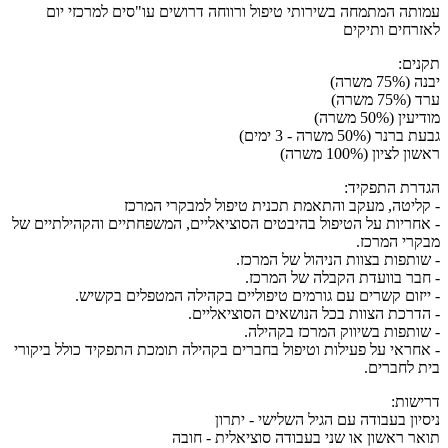
עמותה המתמחה בשירותי טיפול ורווחה דרושים עו"סים למרכזי יום
לאזרחים ותיקים
תקנים:
יבנה (75% משרה)
ערד (75% משרה)
מודיעין (50% משרה)
גבעת ברנר (50% משרה - 3 ימים)
ראשון לציון (100% משרה)
הגדרת התפקיד:
- קליטה, מעקב והתאמת תכנית טיפול למבקרי המרכז
- אחריות על הטיפול בהיבטים הסוציאליים, המשפחתיים והקהילתיים של
מבקרי המרכז.
- שותפות בצוות הניהול של המרכז.
- חבר בוועדת הקבלה של המרכז.
- ייזום קשרים עם גורמים טיפוליים בקהילה המטפלים בקשיש.
- הדרכת הצוות בכל הנושאים הסוציאליים.
- שותפות בשיווק המרכז בקהילה.
- אחראי על פעילות וטיפול בחברים בקהילה תומכת התפקיד כולל ביקורי
בית לחברים.
דרישות:
ניסיון בעבודה עם הגיל השלישי - יתרון
תואר ראשון או שני בעבודה סוציאלית - חובה