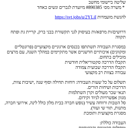
שליטה ביישומי מחשב
* משרה מס׳ #890385 מיועדת לגברים ונשים כאחד
להגשת מועמדות
https://svt.jobs/u/2YLiI
דרושים/ות מרפא/ות בעיסוק לגני תקשורת בבני ברק, קריית גת ופתח
תקווה
במסגרת העבודה תשתתפו בכנסים ארגוניים מקצועיים (פרונטליים
ומקוונים) איכותיים חדשניים אשר מתקיימים במהלך השנה, עם מרצים
מובילים בתחום.
תקבלו הדרכה סקטוריאלית חודשית
תקבלו הדרכה שבועית צמודה
עבודה בצוות רב מקצועי
תשלום על כל שעות העבודה: דוחות תחילה וסוף שנה ,ישיבות צוות,
הדרכות ושיחות הורים.
תנאי שכר מעולים וקרן השתלמות
מגוון אפשרויות לניוד וקידום.
סל הטבות ורווחה עשיר (נופש חברה בבית מלון כולל לינה, אירועי חברה,
מתנות, תווי שי ועוד).
מסגרת מקצועית ותומכת
העבודה כוללת:
טיפולים פרטניים וקבוצתיים.