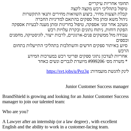
תחומי אחריות עיקריים
טיפול בתהליכי רכש מקצה לקצה
קבלת הצעות מחיר, ביצוע השוואות מחירים ותנאי התקשרות
ניהול משא ומתן מול ספקים בהתאם למדיניות החברה
מעקב אחר זמני אספקה, טיפול בחריגות ומתן מענה לבעיות אספקה
הפקת דוחות, ניתוח נתונים ובקרת עלויות רכש
עבודה מול ממשקים פנים-ארגוניים, לרבות ייצור, לוגיסטיקה, מחסנים
וכספים
סיוע באיתור ספקים חדשים והשתלבות בתהליכי התייעלות בתחום
הרכש
אחריות לעדכון נתוני ספקים ופריטי רכש במערכות המידע
* משרה מס׳ #999206 מיועדת לגברים ונשים כאחד
לינק להגשת מועמדות:
https://svt.jobs/u/Pez3g
Junior Customer Success manager
BrandShield is growing and looking for an Junior Customer Success
manager to join our talented team:
Who are you?
A Lawyer after an internship (or a law degree) , with excellent
English and the ability to work in a customer-facing team.