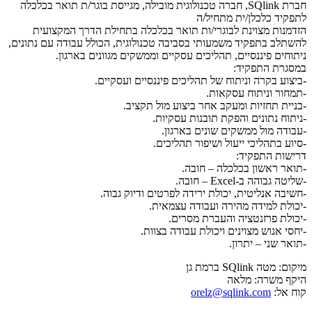
חברת SQlink, חברה טכנולוגית מובילה, מגייסת בוגר/ת תואר בכלכלה
לתפקיד כלכלן/ית מתחיל/ה
הזדמנות מצוינת לבוגרי/ות תואר בכלכלה בתחילת הדרך המקצועית
להשתלב בתפקיד משמעותי בסביבה טכנולוגית, הכולל עבודה עם נתונים,
ניתוחים פיננסיים, תהליכים עסקיים וממשקים מגוונים בארגון.
במסגרת התפקיד:
-ביצוע בקרה וניתוח של תהליכים פיננסיים ועסקיים.
-תמחור וניתוח עסקאות.
-בניית תחזיות ומעקב אחר ביצוע מול תקציב.
-ניתוח נתונים והפקת תובנות עסקיות.
-עבודה מול ממשקים שונים בארגון.
-סיוע בתהליכי ייעול ושיפור תהליכים.
דרישות התפקיד:
-תואר ראשון בכלכלה – חובה.
-שליטה גבוהה ב-Excel – חובה.
-חשיבה אנליטית, יכולת ירידה לפרטים ודיוק גבוה.
-יכולת למידה מהירה ועבודה עצמאית.
-יכולת פרזנטציה והעברת מסרים.
-יחסי אנוש מצוינים ויכולת עבודה בצוות.
-תואר שני – יתרון.
מיקום: מטה SQlink ברמת גן
היקף משרה: מלאה
קוח אל:
orelz@sqlink.com