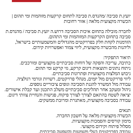
יועץ.ת סביבה /מהנדס.ת סביבה לתחום קרקעות מזוהמות ומי תהום |
הכשרה מקצועית מלאה | אזור רחובות
לחברה מובילה בתחום איכות הסביבה דרוש.ה יועץ.ת סביבה / מהנדס.ת
סביבה בתחום הקרקעות המזוהמות ומי התהום.
הזדמנות לקחת חלק בפרויקטים מהגדולים והמשמעותיים בישראל,
וליהנות מהכשרה מקצועית, ליווי צמוד ואפשרויות קידום.
תיאור התפקיד:
כתיבה, עריכה והפקה של דוחות סביבתיים מקצועיים ומורכבים.
ניתוח נתונים ותוצאות דיגום קרקע, גזי קרקע ומי תהום.
גיבוש המלצות מקצועיות ופתרונות סביבתיים.
ליווי פרויקטים מול יזמים, מנהלי פרויקטים, רשויות וגורמי רגולציה.
עבודה מול המשרד להגנת הסביבה וגופים ציבוריים נוספים.
ניהול ומעקב אחר תהליכים סביבתיים משלב התכנון ועד קבלת אישורים.
יציאה לשטח בהתאם לצורך לצורך פיקוח, פגישות והנחיית צוותי דיגום.
עבודה בסביבה מקצועית, מאתגרת ומרובת ממשקים.
תנאים
הכשרה מקצועית מלאה על חשבון החברה.
מימון קורסים והסמכות מקצועיות.
מסלול פיתוח וקידום מקצועי.
עבודה בפרויקטים בעלי משמעות והשפעה סביבתית.