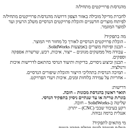
מהנדס/ת פרוייקטים מתחיל/ה
לחברת מדיקל מובילה באזור הצפון דרוש/ה מהנדס/ת פרוייקטים מתחיל/ה
לפיתוח מוצרים חדשניים והובלת פרויקטים הנדסיים משלב הרעיון ועד
למוצר המוגמר.
מה בתפקיד?
- הובלת פרויקטים הנדסיים לאורך כל מחזור חיי המוצר.
- תכנון ופיתוח מוצרים באמצעות SolidWorks.
- עבודה מול ממשקים מגוונים – ייצור, איכות, רכש, שרשרת אספקה
וספקים.
- תכנון וביצוע ניסויים, בדיקות ותיעוד הנדסי בהתאם לדרישות איכות
ורגולציה.
- תמיכה הנדסית בתהליכי הייצור והובלת שיפורים הנדסיים.
- אחריות על עמידה בלוחות זמנים, איכות ויעדי הפרויקט.
דרישות:
תואר ראשון בהנדסת מכונות – חובה.
בוגר/ת טרי/ה או עד שנתיים ניסיון בתפקיד הנדסי.
שליטה ב-SolidWorks – חובה.
רקע בעיבוד שבבי (CNC) – יתרון.
אנגלית ברמה גבוהה.
מי מתאים לתפקיד?
בעל/ת חשיבה לוגית ויכולת פתרון בעיות.