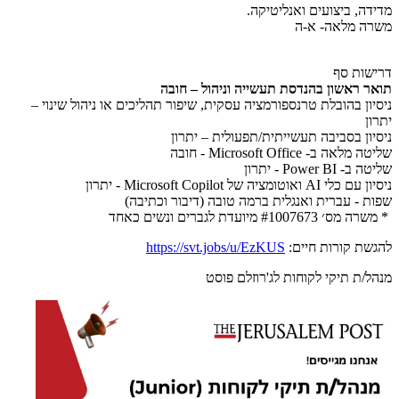
מדידה, ביצועים ואנליטיקה.
משרה מלאה- א-ה
דרישות סף
תואר ראשון בהנדסת תעשייה וניהול – חובה
ניסיון בהובלת טרנספורמציה עסקית, שיפור תהליכים או ניהול שינוי –
יתרון
ניסיון בסביבה תעשייתית/תפעולית – יתרון
שליטה מלאה ב- Microsoft Office - חובה
שליטה ב- Power BI - יתרון
ניסיון עם כלי AI ואוטומציה של Microsoft Copilot - יתרון
שפות - עברית ואנגלית ברמה טובה (דיבור וכתיבה)
* משרה מס׳ #1007673 מיועדת לגברים ונשים כאחד
להגשת קורות חיים:
https://svt.jobs/u/EzKUS
מנהל/ת תיקי לקוחות לג'רוזלם פוסט