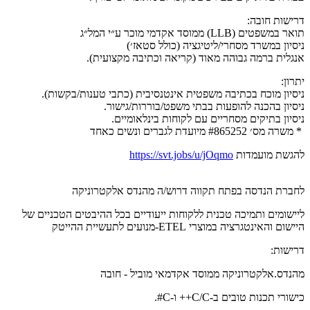
דרישות חובה:
תואר במשפטים (LLB) ממוסד אקדמי מוכר ע״י המל״ג
ניסיון במשרד מסחרי/ליטיגציה (כולל סטאז׳)
אנגלית ברמה גבוהה מאוד (קריאה וכתיבה מקצועית).
יתרון:
ניסיון מוכח בכתיבה משפטית אינטנסיבית (כתבי טענות/בקשות).
ניסיון בהכנה להופעות בבתי משפט/בוררות/גישור.
ניסיון בתיקים מסחריים עם לקוחות בינלאומיים.
* משרה מס׳ #865252 מיועדת לגברים ונשים כאחד
להגשת מועמדות
https://svt.jobs/u/jOqmo
לחברת הנדסה בפתח תקווה דרוש/ה מהנדס אלקטרוניקה
ליישומים ותמיכה טכנית ללקוחות ייעודיים בכל ההיבטים הטכניים של
היישום והאינטגרציה במוצרי ETEL-מנועים לתעשיית ההייטק
דרישות:
מהנדס.אלקטרוניקה ממוסד אקדמאי מוביל - חובה
כישורי תכנות טובים ב-C/C++ ו-C#.