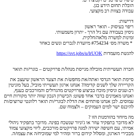
הובלת תחום הידע בגן.
עבודה בצוות רב מקצועי.
דרישות:
ריפוי בעיסוק - תואר ראשון
ניסיון בעבודה עם גיל הרך - יתרון משמעותי.
זמינות למשרה מלאה/חלקית.
* משרה מס׳ #754234 מיועדת לגברים ונשים כאחד
להגשת מועמדות
https://svt.jobs/u/lrUOK
חברה תעשייתית מובילה מגייסת מנהל/ת פרויקטים – בוגרי/ות תואר
סיימת תואר הנדסי ואתה/את מחפש/ת את הצעד הראשון שיעצב את
הקריירה שלך לשנים קדימה? אנחנו ארגון תעשייתי מוביל, בעל מוניטין
רב-שנים וניסיון מוכח בביצוע פרויקטים מהגדולים והמורכבים בענף,
ואנחנו מאמינים בדבר אחד פשוט: הכישרון הנכון שווה יותר מקורות חיים
עמוסים. לכן אנחנו פותחים את הדלת לבוגרי/ות תואר רלוונטי שרוצים/ות
להיכנס ישר למים העמוקים – ולצמוח שם.
מה מיוחד בהזדמנות הזו ?
לא מדובר בתפקיד עוזר או ג'וניור שנשכח בפינה. מדובר בתפקיד ניהולי
אמיתי, עם חשיפה ישירה למגה פרויקטים מורכבים, ליווי מקצועי צמוד
מבכירי הארגון, ומסלול קידום ברור ומהיר למי שמוכיח/ה את עצמו/ה.