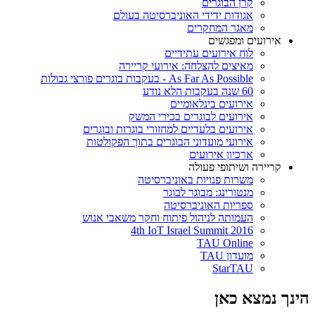
קרן הבוגרים
אגודות ידידי האוניברסיטה בעולם
מאגר המחקרים
אירועים ומפגשים
לוח אירועים עתידיים
מאיצים להצלחה: אירועי קריירה
As Far As Possible - בעקבות בוגרים פורצי גבולות
60 שנה בעקבות הלא נודע
אירועים בינלאומיים
אירועים לבוגרים בכירי המשק
אירועים בלעדיים למחזורי בוגרות ובוגרים
אירועי מועדוני הבוגרים בתוך הפקולטות
ארכיון אירועים
קריירה ושיתופי פעולה
משרות פנויות באוניברסיטה
מנטורינג: מבוגר לבוגר
ספריות האוניברסיטה
העמותה לניהול פיתוח וחקר משאבי אנוש
4th IoT Israel Summit 2016
TAU Online
מועדון TAU
StarTAU
הינך נמצא כאן