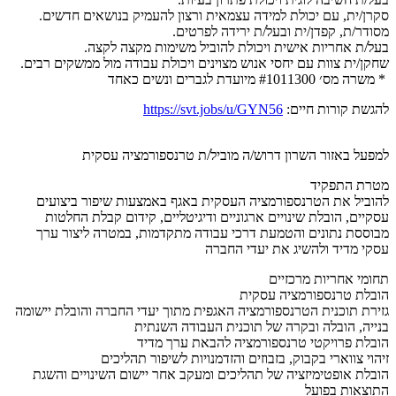
סקרן/ית, עם יכולת למידה עצמאית ורצון להעמיק בנושאים חדשים.
מסודר/ת, קפדן/ית ובעל/ת ירידה לפרטים.
בעל/ת אחריות אישית ויכולת להוביל משימות מקצה לקצה.
שחקן/ית צוות עם יחסי אנוש מצוינים ויכולת עבודה מול ממשקים רבים.
* משרה מס׳ #1011300 מיועדת לגברים ונשים כאחד
להגשת קורות חיים:
https://svt.jobs/u/GYN56
למפעל באזור השרון דרוש/ה מוביל/ת טרנספורמציה עסקית
מטרת התפקיד
להוביל את הטרנספורמציה העסקית באגף באמצעות שיפור ביצועים
עסקיים, הובלת שינויים ארגוניים ודיגיטליים, קידום קבלת החלטות
מבוססת נתונים והטמעת דרכי עבודה מתקדמות, במטרה ליצור ערך
עסקי מדיד ולהשיג את יעדי החברה
תחומי אחריות מרכזיים
הובלת טרנספורמציה עסקית
גזירת תוכנית הטרנספורמציה האגפית מתוך יעדי החברה והובלת יישומה
בנייה, הובלה ובקרה של תוכנית העבודה השנתית
הובלת פרויקטי טרנספורמציה להבאת ערך מדיד
זיהוי צווארי בקבוק, בזבוזים והזדמנויות לשיפור תהליכים
הובלת אופטימיזציה של תהליכים ומעקב אחר יישום השינויים והשגת
התוצאות בפועל