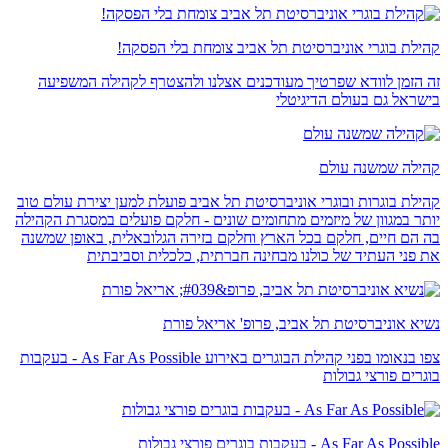
קהילת בוגרי אוניברסיטת תל אביב צומחת בלי הפסקה!
זה הזמן לוודא שפרטיך מעודכנים אצלנו ולהצטרף לקהילה המשפיעה
בישראל גם בעולם הדיגיטלי
קהילה שמשנה עולם
קהילת בוגרות ובוגרי אוניברסיטת תל אביב פועלת למען יצירת עולם טוב
יותר במגוון של מיזמים מתחומים שונים - חלקם פועלים במסגרת הקהילה
בה הם חיים, חלקם בכל הארץ וחלקם בזירה הגלובאלית, באופן שמשנה
את פני העתיד של כולנו מבחינה חברתית, כלכלית וסביבתית
נשיא אוניברסיטת תל אביב, פרופ' אריאל פורת
צפו בנאומו בפני קהילת הבוגרים באירוע As Far As Possible - בעקבות
בוגרים פורצי גבולות
As Far As Possible - בעקבות בוגרים פורצי גבולות