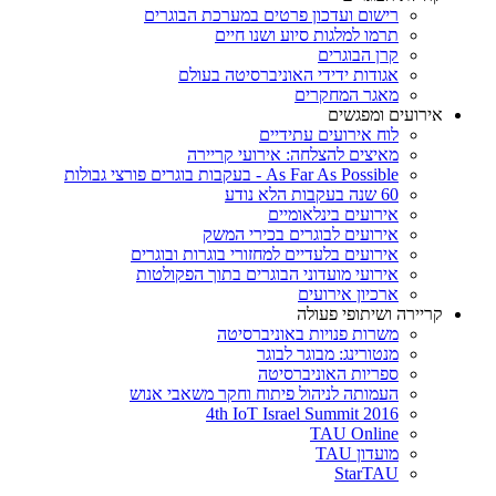
רישום ועדכון פרטים במערכת הבוגרים
תרמו למלגות סיוע ושנו חיים
קרן הבוגרים
אגודות ידידי האוניברסיטה בעולם
מאגר המחקרים
אירועים ומפגשים
לוח אירועים עתידיים
מאיצים להצלחה: אירועי קריירה
As Far As Possible - בעקבות בוגרים פורצי גבולות
60 שנה בעקבות הלא נודע
אירועים בינלאומיים
אירועים לבוגרים בכירי המשק
אירועים בלעדיים למחזורי בוגרות ובוגרים
אירועי מועדוני הבוגרים בתוך הפקולטות
ארכיון אירועים
קריירה ושיתופי פעולה
משרות פנויות באוניברסיטה
מנטורינג: מבוגר לבוגר
ספריות האוניברסיטה
העמותה לניהול פיתוח וחקר משאבי אנוש
4th IoT Israel Summit 2016
TAU Online
מועדון TAU
StarTAU