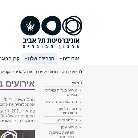
תוכן
תפריט
עליון
ראשי
אודותינו
הקהילה שלנו
קרן הבוגר
הינך נמצא כאן
>
ארגון בוגרות ובוגרי אוניברסיטת תל אביב
>
הקהילה 
אירועים ב
ראשי
אירועי בוגרות ובוגרים
בכירים
הח
מנהיגות משנה עולם
אקסקלוסיביים לבוגר
בוגרים למען
בינואר 
סטודנטים
ניוזלטר הארגון
מסוגו בקרב האוניב
אירועי ענק
60 שנה בעקבות
הלא נודע