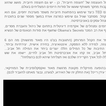
ל העוצמה של "חוצפה חיובית", כן - יש גם חוצפה חיובית, מושג שהזוג
בות מחקר משותף שעשו על סודות היזמים המצליחים בעולם.
גיל הרצה בכנס TED כיצד שימוש בהפתעות חיוביות משפר מערכות יחסים, וגם הוא
הל. מסתבר שגיל גם שימש כמרצה אורח במשך מספר שנים בתוכנית
הל עסקים באוניברסיטה.
 יזמים ומנהלים של אקדמיה דיגיטלית בתחום של ניהול והעברת מסרים,
וכתבו במשותף את רב המכר Obama's Secrets שחשף את סודות הנאומים של הנשיא
הזוג פרץ לימד את הקהל המרותק (התגובות בצ'ט היו מאוד מרגשות) מה הם 6
וזה, למידה ללא הפסקה, אינטואיציה, בחירה אישית, יצירתיות וביחד,
 התיבות של כל המילים הללו יוצרים ביחד את המילה תל אביב...
תל אביב, אז קחו את אוניברסיטת תל אביב לחיים, יישמו את שש
לו לכל אורך הקריירה שלכם ואז תצליחו! שיהא לכם בהצלחה!".
הופעה מוזיקלית מקוונת מרגשת מאוד ואקסקלוסיבית של המוזיקאי,
 עידן רייכל (את החלק זה של האירוע, לצערנו, נבצר מאתנו להעביר לכם).