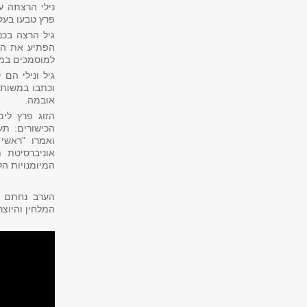
נילי הרצתה ע
פרץ טבעו בעק
הפתיע את הק
למוסמכים במנ
גיל ונילי הם
אובמה.
הכישורים: תע
ואמרו "ראשי
אוניברסיטת 
המיומנויות הל
הערב נחתם ב
המלחין והיוצר