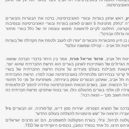
 האוניברסיטה.
ן
, ראש ארגון בוגרות ובוגרי האוניברסיטה, ברכה את הבוגרות והבוגרים
הצעירים ואמרה "כחלק מחגיגות 5 השנים לארגון בוגרות ובוגרי האוניברסיטה ובנסיבות
קורונה, החלטנו לקיים לראשונה מפגש עוצמה זה של כלל בוגרי מחזור
 בן חיון מהבוגרות והבוגרים "עזרו לנו לעצב ולטפח את הקהילה של בוגרות
סיטת תל אביב – קהילה שמשנה עולם!"
יטת תל אביב,
פרופ' אריאל פורת
, אמר בין היתר בדברי הברכה שנשא:
ת הגדולים של השתייכות לארגון בוגרים הוא הרשת החברתית שהוא יוצר.
סיטאות מובילות בעולם מעידים על איכות הרשת החברתית של בוגרי
ל קריטי בבחירתם מלכתחילה באוניברסיטה שבה למדו. הרשת החברתית
ת תל אביב, שארגון הבוגרים עוסק ביצירתה, משתרעת על פני כל תחומי
י כל היבשות. אגב, בשנים הבאות האוניברסיטה עתידה להפוך לבינלאומית
שיהיו לנו אלפי בוגרים מהעולם כולו. אני בטוח שתפיקו מרשת חברתית כזו
חות חשוב מכך – הנאה רבה".
רכה של הנשיא הצטרפו, ישירות מסן דייגו, קליפורניה, זוג הבוגרים
גיל
עבירו הרצאה על "שש מיומנויות להצלחה בעולם החדש".
קולטה לניהול, ונילי, בוגרת הפקולטה למשפטים, הם זוג מרצים ישראלים
יהם הרצו, כל אחד בנפרד כמובן, בכנסים היוקרתיים של TED.