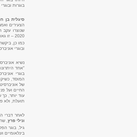
בוגרות ובוגרי
סיגלית בן חיו
שנוצרו עקב ה
2020 – זו גאווה גדולה עבורנו!".
כמו כן, ביקשה
ובוגרי אוניבר
נשיא אוניברס
"אחד היתרונו
בוגרי אוניבר
המוסד, כשיקו
של אוניברסיט
החיים ועל פנ
עוד יותר, כך 
תועלת, ולא פ
לאחר דברי הב
ונילי פרץ
, שה
גיל, בוגר הפ
בינלאומיים ושנ