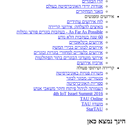
קרן הבוגרים
אגודות ידידי האוניברסיטה בעולם
מאגר המחקרים
אירועים ומפגשים
לוח אירועים עתידיים
מאיצים להצלחה: אירועי קריירה
As Far As Possible - בעקבות בוגרים פורצי גבולות
60 שנה בעקבות הלא נודע
אירועים בינלאומיים
אירועים לבוגרים בכירי המשק
אירועים בלעדיים למחזורי בוגרות ובוגרים
אירועי מועדוני הבוגרים בתוך הפקולטות
ארכיון אירועים
קריירה ושיתופי פעולה
משרות פנויות באוניברסיטה
מנטורינג: מבוגר לבוגר
ספריות האוניברסיטה
העמותה לניהול פיתוח וחקר משאבי אנוש
4th IoT Israel Summit 2016
TAU Online
מועדון TAU
StarTAU
הינך נמצא כאן