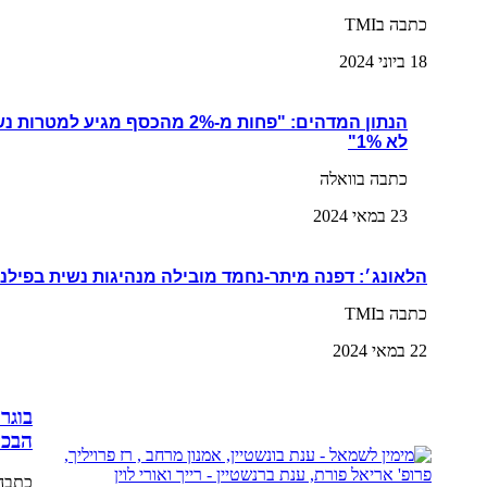
כתבה בTMI
18 ביוני 2024
הנתון המדהים: "פחות מ-2% מהכסף מגי
לא 1%"
כתבה בוואלה
23 במאי 2024
הלאונג׳: דפנה מיתר-נחמד מובילה מנהיגות נשית בפילנ
כתבה בTMI
22 במאי 2024
בוגר
הבכי
כתבה 