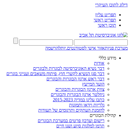
דילוג לתוכן העיקרי
תפריט עליון
תפריט ראשי
תוכן ראשי
מערכת פניות
אזור אישי לסטודנטים.יות
להרשמה
מידע כללי
אודות
דבר נשיא האוניברסיטה לבוגרות ולבוגרים
דבר סגן הנשיא לקשרי חוץ, פיתוח משאבים וענייני בוגרים
דבר ראש ארגון הבוגרות והבוגרים
הועד המייעץ
צוות ארגון הבוגרות והבוגרים
ניוזלטר ארגון הבוגרות והבוגרים
כתבו עלינו במדיה 2015-2023
גלריות וידאו ותמונות
להזמנת העתקים ותרגומים של תעודות
קהילת הבוגרים
רישום ועדכון פרטים במערכת הבוגרים
תרמו למלגות סיוע ושנו חיים