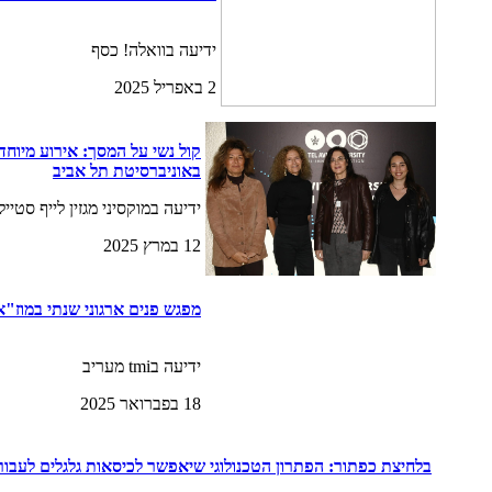
ידיעה בוואלה! כסף
2 באפריל 2025
קול נשי על המסך: אירוע מיוחד 
באוניברסיטת תל אביב
ידיעה במוקסיני מגזין לייף סטייל
12 במרץ 2025
מפגש פנים ארגוני שנתי במוז"א- פ
ידיעה בtmi מעריב
18 בפברואר 2025
בלחיצת כפתור: הפתרון הטכנולוגי שיאפשר לכיסאות גלגלים לעבור