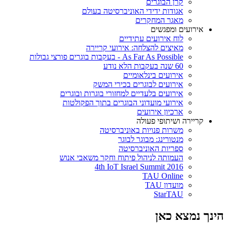
קרן הבוגרים
אגודות ידידי האוניברסיטה בעולם
מאגר המחקרים
אירועים ומפגשים
לוח אירועים עתידיים
מאיצים להצלחה: אירועי קריירה
As Far As Possible - בעקבות בוגרים פורצי גבולות
60 שנה בעקבות הלא נודע
אירועים בינלאומיים
אירועים לבוגרים בכירי המשק
אירועים בלעדיים למחזורי בוגרות ובוגרים
אירועי מועדוני הבוגרים בתוך הפקולטות
ארכיון אירועים
קריירה ושיתופי פעולה
משרות פנויות באוניברסיטה
מנטורינג: מבוגר לבוגר
ספריות האוניברסיטה
העמותה לניהול פיתוח וחקר משאבי אנוש
4th IoT Israel Summit 2016
TAU Online
מועדון TAU
StarTAU
הינך נמצא כאן