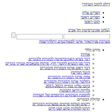
דילוג לתוכן העיקרי
תפריט עליון
תפריט ראשי
תוכן ראשי
מערכת פניות
אזור אישי לסטודנטים.יות
להרשמה
מידע כללי
אודות
דבר נשיא האוניברסיטה לבוגרות ולבוגרים
דבר סגן הנשיא לקשרי חוץ, פיתוח משאבים וענייני בוגרים
דבר ראש ארגון הבוגרות והבוגרים
הועד המייעץ
צוות ארגון הבוגרות והבוגרים
ניוזלטר ארגון הבוגרות והבוגרים
כתבו עלינו במדיה 2015-2023
גלריות וידאו ותמונות
להזמנת העתקים ותרגומים של תעודות
קהילת הבוגרים
רישום ועדכון פרטים במערכת הבוגרים
תרמו למלגות סיוע ושנו חיים