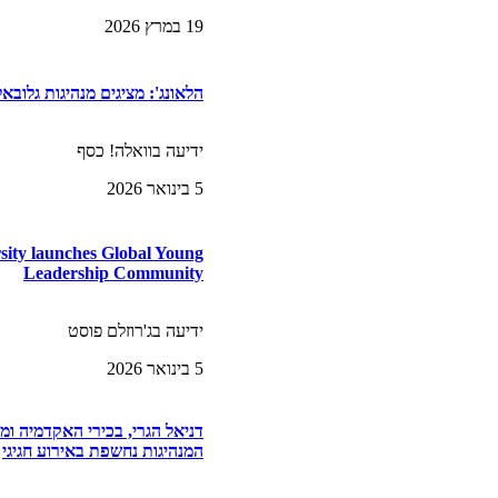
19 במרץ 2026
הלאונג': מציגים מנהיגות גלובא
ידיעה בוואלה! כסף
5 בינואר 2026
rsity launches Global Young
Leadership Community
ידיעה בג'רוזלם פוסט
5 בינואר 2026
דניאל הגרי, בכירי האקדמיה ומ
המנהיגות נחשפת באירוע חגיגי