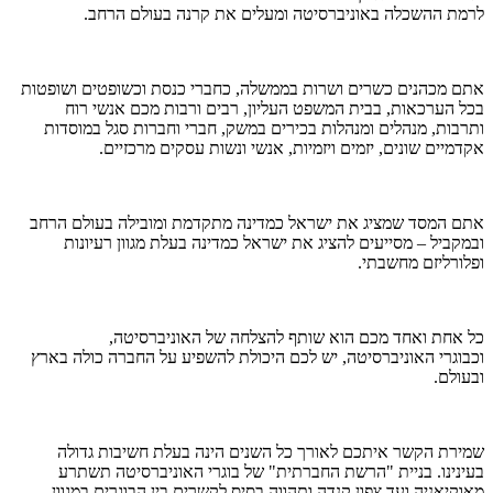
לרמת ההשכלה באוניברסיטה ומעלים את קרנה בעולם הרחב.
אתם מכהנים כשרים ושרות בממשלה, כחברי כנסת וכשופטים ושופטות
בכל הערכאות, בבית המשפט העליון, רבים ורבות מכם אנשי רוח
ותרבות, מנהלים ומנהלות בכירים במשק, חברי וחברות סגל במוסדות
אקדמיים שונים, יזמים ויזמיות, אנשי ונשות עסקים מרכזיים.
אתם המסד שמציג את ישראל כמדינה מתקדמת ומובילה בעולם הרחב
ובמקביל – מסייעים להציג את ישראל כמדינה בעלת מגוון רעיונות
ופלורליזם מחשבתי.
כל אחת ואחד מכם הוא שותף להצלחה של האוניברסיטה,
וכבוגרי האוניברסיטה, יש לכם היכולת להשפיע על החברה כולה בארץ
ובעולם.
שמירת הקשר איתכם לאורך כל השנים הינה בעלת חשיבות גדולה
בעינינו. בניית "הרשת החברתית" של בוגרי האוניברסיטה תשתרע
מאוקיאניה ועד צפון קנדה ותהווה בסיס לקשרים בין הבוגרים במגוון