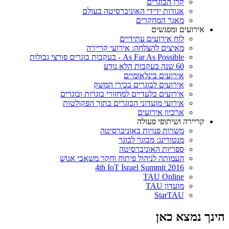
קרן הבוגרים
אגודות ידידי האוניברסיטה בעולם
מאגר המחקרים
אירועים ומפגשים
לוח אירועים עתידיים
מאיצים להצלחה: אירועי קריירה
As Far As Possible - בעקבות בוגרים פורצי גבולות
60 שנה בעקבות הלא נודע
אירועים בינלאומיים
אירועים לבוגרים בכירי המשק
אירועים בלעדיים למחזורי בוגרות ובוגרים
אירועי מועדוני הבוגרים בתוך הפקולטות
ארכיון אירועים
קריירה ושיתופי פעולה
משרות פנויות באוניברסיטה
מנטורינג: מבוגר לבוגר
ספריות האוניברסיטה
העמותה לניהול פיתוח וחקר משאבי אנוש
4th IoT Israel Summit 2016
TAU Online
מועדון TAU
StarTAU
הינך נמצא כאן