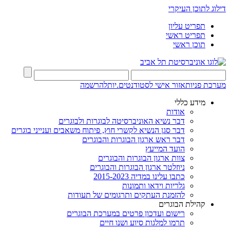
דילוג לתוכן העיקרי
תפריט עליון
תפריט ראשי
תוכן ראשי
מערכת פניות
אזור אישי לסטודנטים.יות
להרשמה
מידע כללי
אודות
דבר נשיא האוניברסיטה לבוגרות ולבוגרים
דבר סגן הנשיא לקשרי חוץ, פיתוח משאבים וענייני בוגרים
דבר ראש ארגון הבוגרות והבוגרים
הועד המייעץ
צוות ארגון הבוגרות והבוגרים
ניוזלטר ארגון הבוגרות והבוגרים
כתבו עלינו במדיה 2015-2023
גלריות וידאו ותמונות
להזמנת העתקים ותרגומים של תעודות
קהילת הבוגרים
רישום ועדכון פרטים במערכת הבוגרים
תרמו למלגות סיוע ושנו חיים