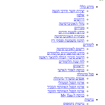
מידע כללי
יצירת קשר ודרכי הגעה
אלפון
דרושים
נהלי האוניברסיטה
מכרזים
מידע לשעת חירום
מבקרת האוניברסיטה
תקנון משמעת ופסקי דין
לימודים
רישום לאוניברסיטה
מידע למתעניינים בלימודים
חישוב סיכויי קבלה לתואר ראשון
לוח שנת הלימודים
ידיעונים
כניסה לאזור האישי
סגל ומינהלה
אגפים ומשרדי מינהלה
ארגון הסגל המנהלי
ארגון הסגל האקדמי הבכיר
ארגון הסגל האקדמי הזוטר
כניסה ל-My Tau
נגישות
נגישות בקמפוס