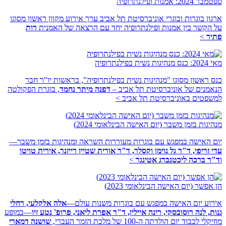
ספטמבר 2024: אמנות ופילנתרופיה
ארגון בוגרות ובוגרי אוניברסיטת תל אביב ערך אירוע מקוון ראשון מסוגו
על הקשר בין אמנות ופילנתרופיה יחד עם הרצאה של האמנית
רות
פתיר
>
מאי 2024: כנס מנהיגות נשית בפילנתרופיה
כנס ראשון מסוגו "מנהיגות נשית בפילנתרופיה", בראשות יו"ר חבר
הנאמנים של אוניברסיטת תל אביב –
דפנה מיתר נחמד
, בוגרת הפקולטה
למשפטים באוניברסיטת תל אביב
>
מנהיגות בזמן משבר (יום האישה הבינלאומי 2024)
יום האישה במפגש עם בוגרות מעוררות השראה ומנהיגות בזמן משבר—
עדי זריפי, ד"ר גל נוימן וקסלר, ד"ר אורית שטיין רייזנר, אירית טויטו
ו
ד"ר ברכה ליכטנברג אטינגר
>
הן אפשר (יום האישה הבינלאומי 2023)
אירוע יום האישה במפגש עם בוגרות משנות עולם—
אלה אלקלעי, רחלי
גנות, לנה רוסובסקי, רינה איילין, ד"ר אפרת ליאני, פרופ' נטע זיו
—במופע
מוזיקלי לכבוד יום הולדתה ה-100 של מלכת הזמר העברי,
שושנה דמארי