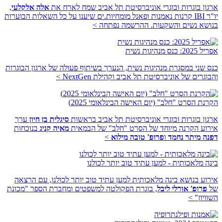
ארגון בוגרות ובוגרי אוניברסיטת תל אביב שמח לארח את
אלה אלקלעי
,
יו"ר IBI קרנות נאמנות ופאנל מומחיות.ים שיענו על כל השאלות הבוערות
בנושא נשים והשקעות. ההרשמה נפתחה
>
אפריל 2025: כנס מנהיגות נשית
כנס שני במסגרת מנהיגות נשית, הנערך בשיתוף פעולה של ארגון הבוגרות
והבוגרים של אוניברסיטת תל אביב וקהילת NextGen
>
הקרנת הסרט "חלב" (יום האישה הבינלאומי 2025)
ארגון בוגרות ובוגרי אוניברסיטת תל אביב בראשות
סיגלית בן חיון
ערך
אירוע הקרנה מיוחד של הסרט "חלב" של הבמאית
מאיה קניג
בנוכחות
דפנה מיתר נחמד
ו
פרופ' טובה מילוא
>
בינה מלאכותית - למען עתיד טוב יותר לכולנו
אירוע בנושא בינה מלאכותית למען עתיד טוב יותר לכולנו, עם הרצאה
של
פרופ' אורלי ליבל
, בוגרת הפקולטה למשפטים ומחברת הספר "מכונת
השוויון"
>