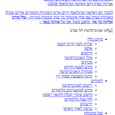
אנרגיה נשית (יום האישה הבינלאומי 2018)
לכבוד יום האישה הבינלאומי קיים ארגון הבוגרות והבוגרים אירוע שכולו
באנרגיה נשית עם שיח אינטימי בין שתי כוכבות-בוגרות—
טלי מורנו
ואלונה בר און
, ומופע סטנד אפ של
אורנה בנאי
>
מידע כללי
יצירת קשר ודרכי הגעה
אלפון
דרושים
נהלי האוניברסיטה
מכרזים
מידע לשעת חירום
מבקרת האוניברסיטה
תקנון משמעת ופסקי דין
לימודים
רישום לאוניברסיטה
מידע למתעניינים בלימודים
חישוב סיכויי קבלה לתואר ראשון
לוח שנת הלימודים
ידיעונים
כניסה לאזור האישי
סגל ומינהלה