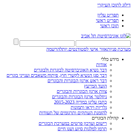
דילוג לתוכן העיקרי
תפריט עליון
תפריט ראשי
תוכן ראשי
מערכת פניות
אזור אישי לסטודנטים.יות
להרשמה
מידע כללי
אודות
דבר נשיא האוניברסיטה לבוגרות ולבוגרים
דבר סגן הנשיא לקשרי חוץ, פיתוח משאבים וענייני בוגרים
דבר ראש ארגון הבוגרות והבוגרים
הועד המייעץ
צוות ארגון הבוגרות והבוגרים
ניוזלטר ארגון הבוגרות והבוגרים
כתבו עלינו במדיה 2015-2023
גלריות וידאו ותמונות
להזמנת העתקים ותרגומים של תעודות
קהילת הבוגרים
רישום ועדכון פרטים במערכת הבוגרים
תרמו למלגות סיוע ושנו חיים