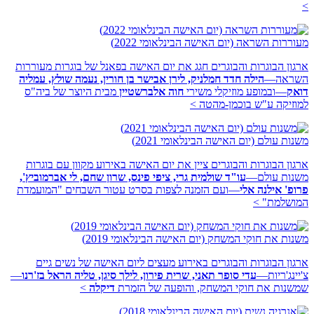
>
מעוררות השראה (יום האישה הבינלאומי 2022)
ארגון הבוגרות והבוגרים חגג את יום האישה בפאנל של בוגרות מעוררות
השראה—
הילה חדד חמלניק, לירן אבישר בן חורין, נעמה שולץ, עמליה
דואק
—ובמופע מוזיקלי משירי
חוה אלברשטיין
מבית היוצר של ביה"ס
למוזיקה ע"ש בוכמן-מהטה
>
משנות עולם (יום האישה הבינלאומי 2021)
ארגון הבוגרות והבוגרים ציין את יום האישה באירוע מקוון עם בוגרות
משנות עולם—
עו"ד שולמית גרי, ציפי פינס, שרון שחם, לי אברמוביץ',
פרופ' אילנה אלי
—ועם הזמנה לצפות בסרט עטור השבחים "המועמדת
המושלמת"
>
משנות את חוקי המשחק (יום האישה הבינלאומי 2019)
ארגון הבוגרות והבוגרים באירוע מעצים ליום האישה של נשים גיים
צ'יינג'ריות—
עדי סופר תאני, שרית פירון, לילך סיגן, טליה הראל בז'רנו
—
שמשנות את חוקי המשחק, והופעה של הזמרת
דיקלה
>