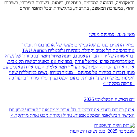
ובאקדמיה, בהנהגה המדינית, בעסקים, ביזמות, בשירות הציבורי, בשירות
החוץ, במערכת המשפט, בתרבות, בתקשורת ובכל תחומי החיים.
מאי 2026: פמיניזם מעשי
במאי התקיים כנס בנושא פמיניזם מעשי של ארגון בוגרות ובוגרי
אוניברסיטת תל אביב וקהילת מנהיגות גלובאלית TAU Aurion
,בראשותה של יו"ר חבר הנאמנים,
דפנה מיתר נחמד
ובנוכחותו של נשיא
האוניברסיטה
פרופ' אריאל פורת
, במוזיאון אנו באוניברסיטת תל אביב.
את האירוע הנחתה העיתונאית
עו"ד תמר אלמוג
. הכנס אירח פאנלים עם
מגוון דוברות בכירות על פמיניזם – מעמד המותג, נשים כמחוללות שינוי
ואמנות כמייצרת שינוי חברתי. בתום הכנס נערך סיור מודרך בתערוכה
"עדשה משלה"
>
יום האישה הבינלאומי 2026
ארגון בוגרות ובוגרי אוניברסיטת תל אביב מזמין אותך לאירוע לציון יום
האישה הבינלאומי המשלב אמנות, ניהול ונקודת מבט נשית מרתקת
>
ספטמבר 2025: כנס נשים והשקעות