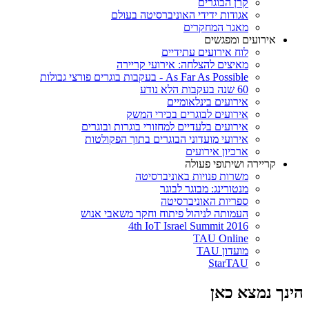
קרן הבוגרים
אגודות ידידי האוניברסיטה בעולם
מאגר המחקרים
אירועים ומפגשים
לוח אירועים עתידיים
מאיצים להצלחה: אירועי קריירה
As Far As Possible - בעקבות בוגרים פורצי גבולות
60 שנה בעקבות הלא נודע
אירועים בינלאומיים
אירועים לבוגרים בכירי המשק
אירועים בלעדיים למחזורי בוגרות ובוגרים
אירועי מועדוני הבוגרים בתוך הפקולטות
ארכיון אירועים
קריירה ושיתופי פעולה
משרות פנויות באוניברסיטה
מנטורינג: מבוגר לבוגר
ספריות האוניברסיטה
העמותה לניהול פיתוח וחקר משאבי אנוש
4th IoT Israel Summit 2016
TAU Online
מועדון TAU
StarTAU
הינך נמצא כאן