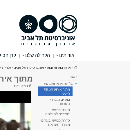
תוכן
תפריט
עליון
ראשי
אודותינו
הקהילה שלנו
קרן הבוג
|
|
הינך נמצא כאן
>
ארגון בוגרות ובוגרי אוניברסיטת תל אביב
>
גלריות
>
מתוך אירוע
ראשי
גלריות וידאו ותמונות
8 סרטונים
מתוך אירוע חגיגות
ה-60
בוגרים מעוררי
השראה
סדרת מפגשי
'מאיצים להצלחה'
סדרת מפגשי בוגרים
מעוררי השראה