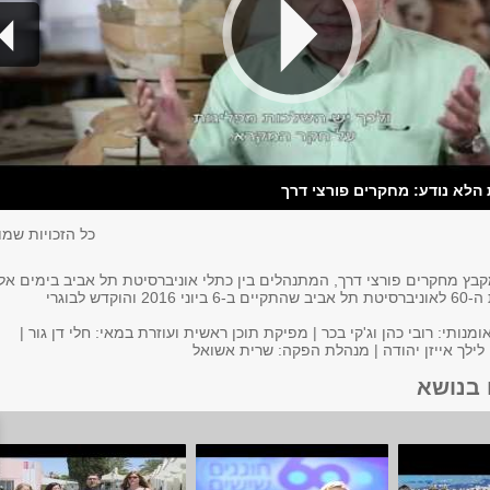
כל הזכויות שמו
בץ מחקרים פורצי דרך, המתנהלים בין כתלי אוניברסיטת תל אביב בימים אל
מתוך אירוע חגיגות ה-60 לאוניברסיטת תל אביב שהתקיים ב-6 ביוני 2016 והוקדש לבוגרי
 אומנותי: רובי כהן וג'קי בכר | מפיקת תוכן ראשית ועוזרת במאי: חלי דן גור |
לילך אייזן יהודה | מנהלת הפקה: שרית אשואל
 בנושא