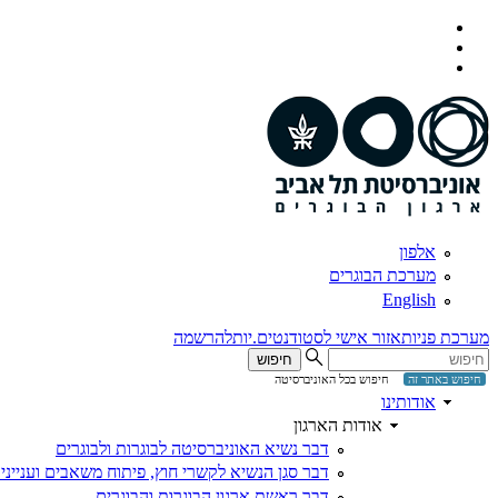
תפריט
עליון
תפריט
תוכן
ראשי
ראשי
אלפון
מערכת הבוגרים
English
מערכת פניות
אזור אישי לסטודנטים.יות
להרשמה
חיפוש
חיפוש באתר זה
חיפוש בכל האוניברסיטה
אודותינו
אודות הארגון
דבר נשיא האוניברסיטה לבוגרות ולבוגרים
דבר סגן הנשיא לקשרי חוץ, פיתוח משאבים וענייני 
דבר ראשת ארגון הבוגרות והבוגרים