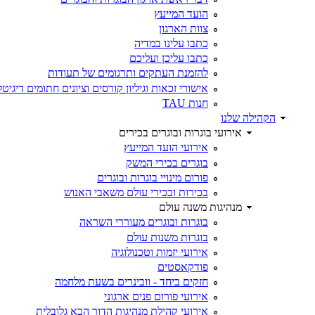
הועד המייעץ
צוות הארגון
כתבו עלינו במדיה
כתבו עליכן ועליכם
להזמנת העתקים ותרגומים של תעודות
אישורי זכאות וגיליון קורסים וציונים חתומים דיגיטל
חנות TAU
הקהילה שלנו
אירועי בוגרות ובוגרים בכירים
אירועי הועד המייעץ
בוגרים בכירי המשק
פורום מינויי בוגרות ובוגרים
בכירות ובכירי עולם משאבי האנוש
מנהיגות משנה עולם
בוגרות ובוגרים מעוררי השראה
בוגרות משנות עולם
אירועי יזמות וטכנולוגיה
פודקאסטים
חזקים ביחד - וובינרים בשעת מלחמה
אירועי פורום פנים ארגוני
אירועי קהילת מנהיגות הדור הבא גלובלית