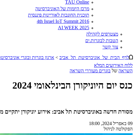
TAU Online
מרכז היזמות של האוניברסיטה
תוכנית החונכות לאוריינות פיננסית
4th Israel IoT Summit 2016
AI WEEK 2025
מצטרפים לקהילה
הטבות לבוגרות.ים
צור קשר
הינך נמצא כאן
לדף הבית של אוניברסיטת תל אביב
>
ארגון בוגרות ובוגרי אוניברסיט
ללוח האירועים המלא
השראה
של
בוגרים מעוררי השראה
כנס יום היוניקורן הבינלאומי 2024
מסורת חדשה באוניברסיטת תל אביב: אירוע יוניקורן יתקיים מידי שנה ב-9/4 לציון יום היוניקורן הבינלאומי, ביוזמת הפקולטה לניהול וארגון בוג
09 באפריל 2024, 18:00
הפקולטה לניהול