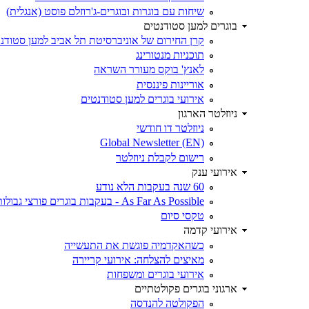
שיחות עם בוגרות ובוגרים-ג'רוזלם פוסט (אנגלית)
בוגרים למען סטודנטים
קרן החירום של אוניברסיטת תל אביב למען סטודנט
תוכניות מנטורינג
לאנץ' בוקס מעורר השראה
אוריינות פיננסית
אירועי בוגרים למען סטודנטים
ניוזלטר הארגון
ניוזלטר דו חודשי
Global Newsletter (EN)
רישום לקבלת ניוזלטר
אירועי ענק
60 שנה בעקבות הלא נודע
As Far As Possible - בעקבות בוגרים פורצי גבולות
טקסי סיום
אירועי קדמה
כשהאקדמיה פוגשת את התעשייה
מאיצים להצלחה: אירועי קריירה
אירועי בוגרים ומשפחות
ארגוני בוגרים פקולטתיים
הפקולטה להנדסה