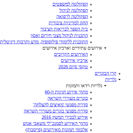
הפקולטה למשפטים
הפקולטה לניהול
הפקולטה לרפואה
החוג למדיניות ציבורית
בית הספר לבריאות הציבור
התכנית לניהול מצבי חירום ואסון
התוכנית ללימודי פילוסופיה, מדע ותרבות דיגיטלית
אירועים עתידיים וארכיון אירועים
האירועים הקרובים
ארכיון אירועים
טקסי סיום 2026
קרן הבוגרים
גלריות
גלריות וידאו ותמונות
מתוך אירוע חגיגות ה-60
בוגרים מעוררי השראה
סדרת מפגשי 'מאיצים להצלחה'
סדרת מפגשי בוגרים מעוררי השראה
אירוע לבכירי המשק 2016
מתוך האירוע לסמנכ"לי משאבי אנוש
אלבומי תמונות מאירועים (פייסבוק)