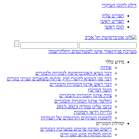
דילוג לתוכן העיקרי
תפריט עליון
תפריט ראשי
תוכן ראשי
מערכת פניות
אזור אישי לסטודנטים.יות
להרשמה
מידע כללי
אודות
דבר נשיא האוניברסיטה לבוגרות ולבוגרים
דבר סגן הנשיא לקשרי חוץ, פיתוח משאבים וענייני בוגרים
דבר ראש ארגון הבוגרות והבוגרים
הועד המייעץ
צוות ארגון הבוגרות והבוגרים
ניוזלטר ארגון הבוגרות והבוגרים
כתבו עלינו במדיה 2015-2023
גלריות וידאו ותמונות
להזמנת העתקים ותרגומים של תעודות
קהילת הבוגרים
רישום ועדכון פרטים במערכת הבוגרים
תרמו למלגות סיוע ושנו חיים