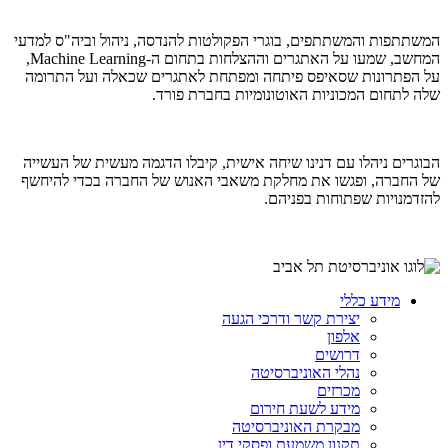
המשתתפות והמשתתפים, בוגרי הפקולטות להנדסה, ניהול וביה"ס למדעי
המחשב, שמעו על האתגרים וההצלחות בתחום ה-Machine Learning,
על הפתרונות שסאיפס פיתחה ומפתחת לאתגרים שכאלה ועל התרומה
שלה לתחום המכוניות האוטונומיות בחברת פורד.
הבוגרים ניהלו עם דנינו שיחה אישית, קיבלו הדגמה מעשית של העשייה
של החברה, ופגשו את מחלקת משאבי האנוש של החברה בכדי להיחשף
להזדמנויות שפתוחות בפניהם.
מידע כללי
יצירת קשר ודרכי הגעה
אלפון
דרושים
נהלי האוניברסיטה
מכרזים
מידע לשעת חירום
מבקרת האוניברסיטה
תקנון משמעת ופסקי דין