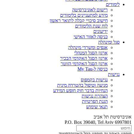
לימודים
רישום לאוניברסיטה
מידע למתעניינים בלימודים
חישוב סיכויי קבלה לתואר ראשון
לוח שנת הלימודים
ידיעונים
כניסה לאזור האישי
סגל ומינהלה
אגפים ומשרדי מינהלה
ארגון הסגל המנהלי
ארגון הסגל האקדמי הבכיר
ארגון הסגל האקדמי הזוטר
כניסה ל-My Tau
נגישות
נגישות בקמפוס
מניעה וטיפול בהטרדה מינית
הנחיות בדבר חוק חופש המידע
הצהרת נגישות
הגנת הפרטיות
תנאי שימוש
אוניברסיטת תל אביב
P.O. Box 39040, Tel Aviv 6997801
חיפוש באתר זה
חיפוש בכל האוניברסיטה