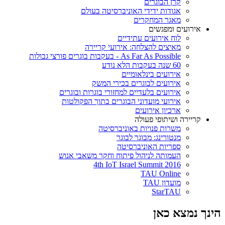
קרן הבוגרים
אגודות ידידי האוניברסיטה בעולם
מאגר המחקרים
אירועים ומפגשים
לוח אירועים עתידיים
מאיצים להצלחה: אירועי קריירה
As Far As Possible - בעקבות בוגרים פורצי גבולות
60 שנה בעקבות הלא נודע
אירועים בינלאומיים
אירועים לבוגרים בכירי המשק
אירועים בלעדיים למחזורי בוגרות ובוגרים
אירועי מועדוני הבוגרים בתוך הפקולטות
ארכיון אירועים
קריירה ושיתופי פעולה
משרות פנויות באוניברסיטה
מנטורינג: מבוגר לבוגר
ספריות האוניברסיטה
העמותה לניהול פיתוח וחקר משאבי אנוש
4th IoT Israel Summit 2016
TAU Online
מועדון TAU
StarTAU
הינך נמצא כאן