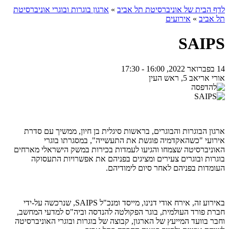
לדף הבית של אוניברסיטת תל אביב
»
ארגון בוגרות ובוגרי אוניברסיטת
תל אביב
»
אירועים
SAIPS
14 בפברואר 2022, 16:00 - 17:30
אורי אריאב 5, ראש העין
ארגון הבוגרות והבוגרים, בראשות סיגלית בן חיון, ממשיך עם סדרת
אירועי "כשהאקדמיה פוגשת את התעשייה", במסגרתו בוגרי
האוניברסיטה שצמחו והגיעו לעמדות בכירות במשק הישראלי מארחים
בוגרות ובוגרים צעירים ומציגים בפניהם את אפשרויות התעסוקה
העומדות בפניהם לאחר סיום לימודיהם.
באירוע זה, אירח אודי דנינו, מייסד ומנכ"ל SAIPS, שנרכשה על-ידי
חברת פורד העולמית, בוגר הפקולטה להנדסה וביה"ס למדעי המחשב,
וחבר בוועד המייעץ של הארגון, קבוצה של בוגרות ובוגרי האוניברסיטה