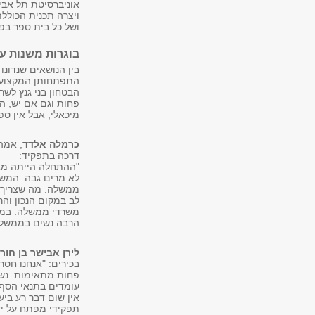
ויצרה תכנית הכולל
ושל כל בית ספר בפ
בוגרות משנות ע
בין הנושאים שנדונ
התפתחותן המקצועית
הבטחון בני גנץ לש
פחות וגם אם יש, הן
מיכאלי, אבל אין ס
כרמלה אלדד
, אמה
דרכה בתפקיד:
"ההתחלה הייתה מאוד
לא מרים גבה. המשר
ממשלה. מה שצריך ב
משרדי ממשלה. בממ
הרבה נשים בממשלה
לירן אבישר בן חורי
בכירים: "אנחנו חס
פחות מתאימות. נשי
עומדים בתנאי הסף,
אין שום דבר רע בי
תפקידי מפתח על יד