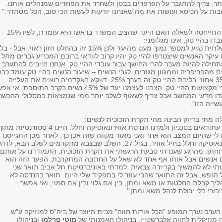
ותר. צריך להתגבר על הפרפרים בבטן ולשחרר את הפחדים שמנהלים אותנו.
בות על הכיסא ועושות את מה שאנחנו יודעות לעשות הכי טוב, הכל מסתדר."
התייחסה לשאלה האם היעד שהציב המשרד בראשו היא עומדת, לפיו 15%
ו בהיי טק, אינו מגלומני:
"ללא מעורבות ממשלתית נגיע למספר נמוך מעט מהיעד ולכן 15% זה בהחלט חזון ראוי. אבל - בל
יקר האנשים שיצטרפו להיי טק יהיו קרוב לוודאי ברובם המכריע גברים מתל
חילה להיות מעבר להרי החושך עבור עובדי ההיי טק. אנחנו חייבים להתערב
ים מהפריפריה וממגוון מגזרים. לגבי הנשים – שיעור הנשים בהיי טק עומד כבר
כמעט 10 שנים על 35 אחוז. בליבת ההיי טק זה בערך 25%. דווקא באקדמיה רואים את העלייה
בהשתתפות בלימודי מקצועות ההיי טק. הצבנו לעצמנו יעד של 45% נשים בקרב התוספת. אי
דו מדעי המחשב אבל צריך לשאוף לשלב יותר ממי שנמצאות במסלולי ההכשר
ייה הזו".
 מתי בדיוק הבינה מהי תקרת הזכוכית לנשים:
"בעלי ואני היינו יחד עתודאים בטכניון ולמדנו הנדסת אווירונאוטיקה וחלל. היינו 4 סטודנטיות מת
לי שהיום המצב הוא אחר ואני מאוד מקווה שזה אכן כך. לאחר מכן התגייסנו
יחד כמהנדסי אווירונאוטיקה וחלל בחיל אוויר. בגיל 27, השלב שבצבא מתקדמים לשלב הבא, לד
תחתן. מהרגע שענדתי טבעת הרגשתי את תקרת הזכוכית. התמודדנו על אותם
 אנשים אבל אותו אף אחד לא שאל על החתונה המתקרבת. הפער הזה הוא
תי לא להמשיך בקריירה צבאית. למדתי באוניברסיטת תל אביב תואר שני
 הנפש, אבל זה התואר שהכי עוזר לי בתפקיד שלי היום. תואר בהנדסה לא
יך קבלת החלטות או משא ומתן, בין אם גלוי ובין אם סמוי, ואי אפשר
ורי בלי יכולת לנהל משא ומתן״.
הערב נערך המופע "הכל אודות חווה" מבית היוצר של ביה"ס למוזיקה ע"ש
מוזיקלית לחווה אלברשטיין, בניהולו האמנותי של
מוטי פרלמן
ובניהולו