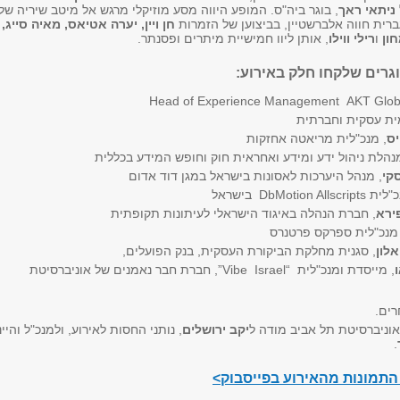
ניתאי ראך
, בוגר ביה"ס. המופע היווה מסע מוזיקלי מרגש אל מיטב שיריה של
רית חווה אלברשטיין, בביצוען של הזמרות
חן ויין, יערה אטיאס, מאיה סייג,
ון
ו
רילי ווילו
, אותן ליוו חמישיית מיתרים ופסנתר.
וגרים שלקחו חלק באירוע:
מית עסקית וחברתית
יס
, מנכ"לית מריאטה אחזקות
מנהלת ניהול ידע ומידע ואחראית חוק וחופש המידע בכללית
קי
, מנהל היערכות לאסונות בישראל במגן דוד אדום
DbMotion Allscr בישראל
ירא
, חברת הנהלה באיגוד הישראלי לעיתונות תקופתית
 מנכ"לית ספרקס פרטנרס
אלון
, סגנית מחלקת הביקורת העסקית, בנק הפועלים,
, מייסדת ומנכ"לית “Vibe Israel”, חברת חבר נאמנים של אוניברסיטת
רים.
 אוניברסיטת תל אביב מודה ל
יקב ירושלים
, נותני החסות לאירוע, ולמנכ"ל והיינ
.
התמונות מהאירוע בפייסבוק>