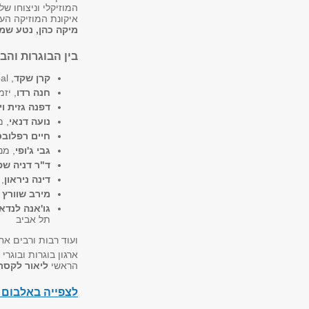
המוזיקלי וניצוחו של
איקונת המוזיקה העב
מיקה כהן, נטע שמח
בין הבוגרות והב
קרן שקד
, Head of Experience Management AKT Global
חנה רדו
, יז
דפנה גזית וי
נועה דנאי
, 
חיים רפלובס
גבי ג'ופי
, מנכ"לית ipts
ד"ר דניה שפ
דינה ניראון
,
מירב שוורץ 
גו'אנה לנדאו
תל אביב
ועוד רבות ורבים אח
ארגון בוגרות ובוגרי
הראשי
ליאור לקסר
לצפייה באלבום 