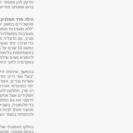
נזדקק להן מאוחר י
ברגע שאנחנו מתייש
הילה חדד חמלניק
מהשכירים במשק יעבד
מעורבות ממשלתית ע
אביב. גם הרצליה מת
כדי שיהיו יותר אנש
להמציא נשים שילמ
באקדמיה לתוך התעש
בהמשך, שיתפה הילה
עשרות גברים. אמרו 
רב סרן, החלטנו לה
תפקידים אצל אותם
דרמטי ואז גם החלט
בדיפלומטיה, בשביל
מכשיר אותך לנהל הל
להתפתח במגזר הציב
בחלקו האמנותי של 
בוכמן-מהטה: מחווה 