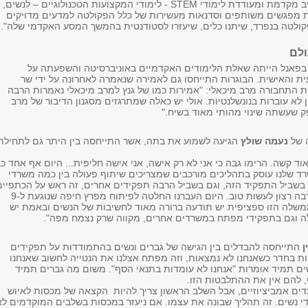
אוניברסיטת תל אביב מקדמת ומעודדת לימודי STEM - לימודי המקצועות הטכנולוגיים – לנשים,
ת מפגשים משותפים וסדנאות מעשירות של כלל הפקולטה למדעים מדויקים
קולטה בנפרד, שיתנו כלים, שיעזרו לסטודנטית בהמשך המסע האקדמי שלה".
ולם
ו בפאנל הייתה שאלת הלימודים האקדמיים באוניברסיטה והשפעתה על
 והאישית. הבוגרות התייחסו גם לאמירה שנאמרה לאחרונה על ידי שר
רת התחבורה מרב מיכאלי: "אמירות כמו של גנץ למרב מיכאלי נאמרות הרבה
 לא עוברות בנונשלנטיות. אולי יש כאלה שמתרגזים מסגנון הדיבור של מרב
פק שעשתה שינוי מהותי מאוד בשיח."
 של
נעמה שולץ
הגיעה לשמוע את בתה, אשר התייחסה בין היתר גם לתחילת
 קשה. הרימו גבה כי אני לא רק אישה, אני אישה חליפית... היום אף אחד כ
ד שלנו עוסק בתהליכים מורכבים שמצריכים שיתוף פעולה בין כמה משרדי
שביל התפקיד הזה, וגם בשביל הרבה תפקידים אחרים, זה ראש על הכתפיים
לב במקום הנכון והרבה רצון לעשות טוב. היום העברנו החלטה לפיתוח מפרץ חיפה שנוגעת ל-9
שלה הזו ספציפית יש תודעה ברורה מאוד לחשיבות של הנשים ובאמת יש
 וגם בתפקידי מפתח במשרדים אחרים, מקווה שרק נצמח מפה".
ן
התייחסה להבדלים בין הגישה של גברים ונשים בהתמודדות על תפקידים
רות בחדר כשאנחנו לא נמצאות, וזה מפתח אצלנו את הנטייה לחשוב שאנחנו
ם תמיד אומרות "אנחנו לא עומדות בתנאי הסף". משום מה גברים תמיד
 להם אין את ההתלבטות הזו.
עדים אמביציוזיים, אבל השלב הראשון צריך להיות הקצאה של מכסות לאיוש
י נשים. זה תהליך שבונה את עצמו. אם ניעזר במכסות בשלבים המוקדמים לא