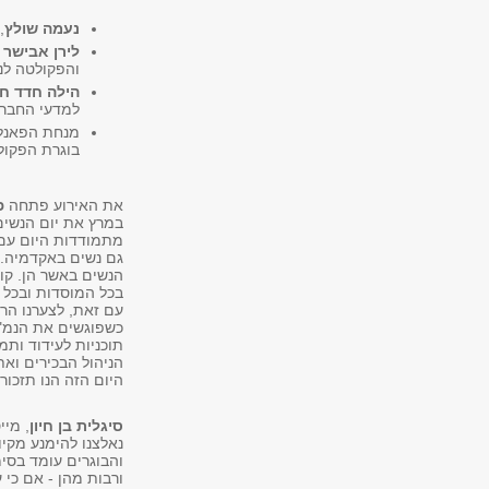
נעמה שולץ
,
לירן אבישר ב
והפקולטה לני
הילה חדד ח
למדעי החברה
מנחת הפאנל
בוגרת הפקו
את האירוע פתחה
פ
במרץ את יום הנשים
מתמודדות היום עם 
גם נשים באקדמיה. 
הנשים באשר הן. קו
בכל המוסדות ובכל 
עם זאת, לצערנו הר
כשפוגשים את הנמ"ר
תוכניות לעידוד ות
הניהול הבכירים וא
היום הזה הנו תזכור
סיגלית בן חיון
, מיי
נאלצנו להימנע מקיו
ורבות מהן - אם כי 