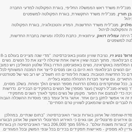
 מנכ"לית משרד ראש הממשלה החליפי, בוגרת הפקולטה למדעי החברה
ן חורין
, מנכ"לית משרד התקשורת, בוגרת הפקולטה למשפטים
הול
מלניק
, מנכ"לית משרד החדשנות, המדע והטכנולוגיה, בוגרת הפקולטה
 והפקולטה לניהול
 היתה
עמליה דואק
, עיתונאית, כתבת כלכלה ומגישה בחברת החדשות,
לטה למשפטים
רופ' נטע זיו
, נציבת שוויון ומגוון באוניברסיטה: "מדי שנה מציינים בעולם ב-8
 הבינלאומי, מתוך הבנה שאין אישה אחת שיכולה לייצג את כל הנשים. נשים
המלחמה באוקראינה, נשים באפגניסטן הודרו בגלל שלטון הטאליבן ויש כמובן
יום הנשים הבינלאומי הוא היום בו אנו מנסים לייצר את המכנה המשותף לכל
דם כל החדשות הטובות: בשנת הלימודים הזו תשפ"ב יש רוב נשי של סטודנטיו
התארים. גם שיעור חברות ההנהלה נמצא בעלייה.
ב, ככל שמתקדמים בסולם הדרגות מספר הנשים הולך ופוחת. בשלב מסוים,
 (נשיא-מנכ"ל-רקטור) נעצר מספרן של הנשים בתפקידים הבכירים. נדרשות
מיכה כדי לצמצם את הפער. מקומן של נשים נפקד לאורך השנים מתפקידי
ת זה אי אפשר לתקן ביום אחד. אתגר גדול עומד בפני מוסדות ההשכלה הגבוה
ת לגברים ולנשים שהמאבק לשוויון טרם הסתיים".
סדת-שותפה של ארגון בוגרות ובוגרי האוניברסיטה: "בתום שנתיים, במהלכן
ם אירועים פרונטליים, אנו גאים כי האירוע הפרונטלי הראשון של ארגון הבוגרו
והבוגרים עומד בסימן "בוגרות משנות עולם". כ-55% מסך 206,000 בוגרי האוניברסיטה הן בוגרות
עדיין לא מספיק - מאיישות תפקידים בכירים בכל ענפי המשק ובכל המגזרים.