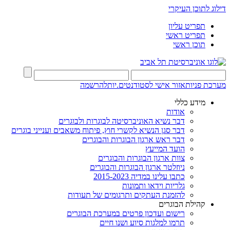
דילוג לתוכן העיקרי
תפריט עליון
תפריט ראשי
תוכן ראשי
מערכת פניות
אזור אישי לסטודנטים.יות
להרשמה
מידע כללי
אודות
דבר נשיא האוניברסיטה לבוגרות ולבוגרים
דבר סגן הנשיא לקשרי חוץ, פיתוח משאבים וענייני בוגרים
דבר ראש ארגון הבוגרות והבוגרים
הועד המייעץ
צוות ארגון הבוגרות והבוגרים
ניוזלטר ארגון הבוגרות והבוגרים
כתבו עלינו במדיה 2015-2023
גלריות וידאו ותמונות
להזמנת העתקים ותרגומים של תעודות
קהילת הבוגרים
רישום ועדכון פרטים במערכת הבוגרים
תרמו למלגות סיוע ושנו חיים