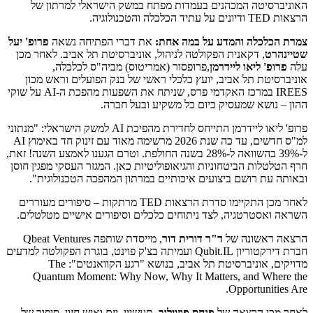
האוניברסיטה המכהנים בעמדות מפתח במשק הישראלי למרתון של
הרצאות TED ודיונים על עתיד הכלכלה והטכנולוגיה.
צמרת הכלכלה והמדע על במה אחת:
את דברי הפתיחה נשאה
פרופ' יעל
שטיינהרט
, דקאנית הפקולטה לניהול, אוניברסיטת תל אביב. לאחר מכן
עלה
פרופ' ליאו ליידרמן
,פרופסור (אמריטוס) מביה"ס לכלכלה,
אוניברסיטת תל אביב, יועץ כלכלי ראשי של בנק הפועלים וראש מכון
IREES במרכז האקדמי פרס, שניתח את השפעות מהפכת ה-AI על שוקי
ההון – נושא שמעסיק כיום כל משקיע ובעל חברה.
פרופ' ליאו ליידרמן התייחס לחדירת מהפיכת AI למשק הישראלי: "מנתוני
למ"ס חדשים, עד כה שנת 2026 מרשימה מאוד עם זינוק חד באימוץ AI
ל-39% בהשוואה ל-28% בשנה החולפת. וטרם הגענו לאמצע השנה! זאת,
חרף הטלטלות הביטחוניות והגיאופוליטיות כאן. המגזר העסקי מפגין חוסן
ובאותה עת רושם ביצועים איכותיים במרתון המהפכה הטכנולוגית".
לאחר מכן התקיימו סדרת הרצאות TED מרתקות – סיפורים מעוררים
השראה ואסטרטגיה, לצד ניתוחים כלכלים וסיפורים אישיים מטלטלים.
הרצאה ראשונה של
ד"ר דורית דור
, מייסדת שותפה Qbeat Ventures
חברת דירקטוריון Qubit.IL ועמיתה בצ'ק פוינט, בוגרת הפקולטה למדעים
מדויקים, אוניברסיטת תל אביב, בנושא "רגע הקוואנטים": The
Quantum Moment: Why Now, Why It Matters, and Where the
Opportunities Are.
לאחר מכן הרצאה של
פנחס פוזיילוב
, תעשיין, יזם ואיש חזון. סיפור של