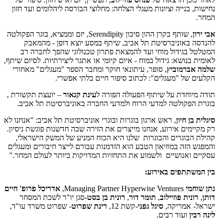
נחישות, בנייה וציונות מעגלי הצלחה: מחלוצי הבורסה ליהלומים ועד חזון
המחר.
אבי ירון
, שותף בקרן ההון סיכון Serendipity, יזם וממציא, בוגר הפקולטה
להנדסה באוניברסיטת תל אביב, שיתף במסע יוצא דופן - מהמאבק
המטלטל בגידול מוחי ועד להמצאת פתרון טכנולוגי שהפך לחברה רב
לאומית בנושא: גידול במוח - איום קיומי או אתגר ליצירתיות. לסיום שיתף,
שלמה אברמוביץ
, סופר, עיתונאי חוקר ומחבר הספר "מעגלים" מאחורי
הקלעים של "מעגלים": לכתוב סיפור חיים בלתי אפשרי.
תודה מיוחדת על שיתוף הפעולה הפורה ל
עינת קנאור
– יועצת תקשורת ,
בוגרת הפקולטה למדעי הרוח ולמדעי החברה באוניברסיטת תל אביב.
סיגלית בן חיון
, ראש ארגון בוגרות ובוגרי אוניברסיטת תל אביב: "אנחנו לא
רק מקיימים אירוע, אנחנו מייצרים את הזירה שבה חדשנות פוגשת ניסיון.
קהילת הבוגרים והבוגרות שלנו היא הכוח המניע של המשק הישראלי,
והמפגש הזה במוזיאון הטבע הוא הזדמנות עבורם לייצר חיבורים ומעגלים
עסקיים ואנושיים ולשמוע את התחזיות המדויקות ביותר לעולם המחר."
בין המשתתפים באירוע:
נתן שוחמי
Managing Partner Hyperwise Ventures,
אדריכל פרופ' חיים
דותן
,
רונית פוזיילוב
,
תומר דור
,
רונית בן בסט
-סגן יו"ר לשכת המסחר
ישראל- אמריקה,
סיגל גפני
-קשת 12,
רינת שפרוט
- שפרוט משרד עו"ד,
לינה רבין
ועוד רבים.