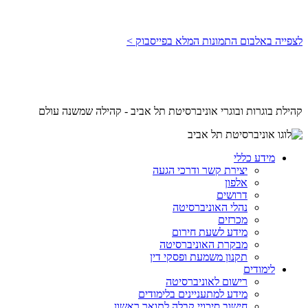
לצפייה באלבום התמונות המלא בפייסבוק >
קהילת בוגרות ובוגרי אוניברסיטת תל אביב - קהילה שמשנה עולם
מידע כללי
יצירת קשר ודרכי הגעה
אלפון
דרושים
נהלי האוניברסיטה
מכרזים
מידע לשעת חירום
מבקרת האוניברסיטה
תקנון משמעת ופסקי דין
לימודים
רישום לאוניברסיטה
מידע למתעניינים בלימודים
חישוב סיכויי קבלה לתואר ראשון