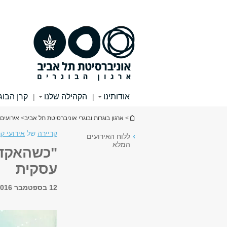
תוכן
תפריט
עליון
ראשי
אודותינו
הקהילה שלנו
קרן הבוג
|
|
הינך נמצא כאן
>
ארגון בוגרות ובוגרי אוניברסיטת תל אביב
>
אירועים
קריירה
של
אירועי קר
ללוח האירועים
המלא
"כשהאקדמ
עסקית
12 בספטמבר 2016, 18:00 - 20:30