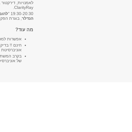
ClarityRay.
19:30-20:30 "
להוב
הנדלר
, בוגרת הפקולטה לאמנויו
מה עוד?
אפשרות למסור
חינם !! בדיק
אוניברסיטת 
של אוניברסי