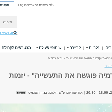
מערכת פ
אלפון
מערכת הבוגרים
English
חיפוש
חיפוש באתר ז
רים
גלריות
קריירה
שיתופי פעולה
מצטרפים לקהילה
|
|
|
|
> "כשהאקדמיה פוגשת את התעשייה" - יזמות עסקית
יירה
יה פוגשת את התעשייה" - יזמות
אודיטוריום ע"ש יגלום, בניין הסנאט
בתשלום