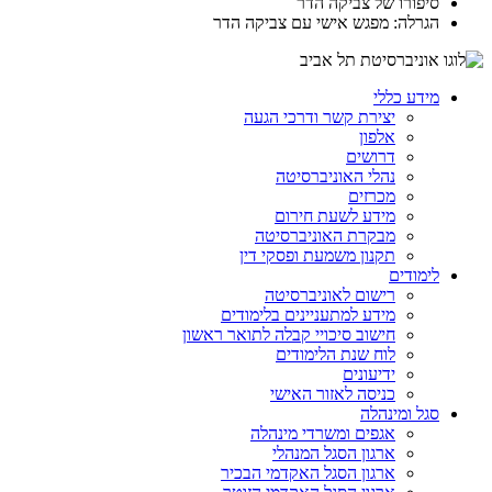
סיפורו של צביקה הדר
הגרלה: מפגש אישי עם צביקה הדר
מידע כללי
יצירת קשר ודרכי הגעה
אלפון
דרושים
נהלי האוניברסיטה
מכרזים
מידע לשעת חירום
מבקרת האוניברסיטה
תקנון משמעת ופסקי דין
לימודים
רישום לאוניברסיטה
מידע למתעניינים בלימודים
חישוב סיכויי קבלה לתואר ראשון
לוח שנת הלימודים
ידיעונים
כניסה לאזור האישי
סגל ומינהלה
אגפים ומשרדי מינהלה
ארגון הסגל המנהלי
ארגון הסגל האקדמי הבכיר