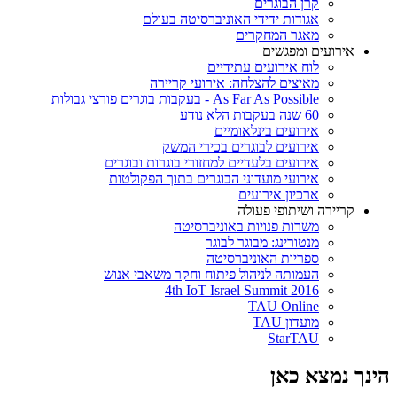
קרן הבוגרים
אגודות ידידי האוניברסיטה בעולם
מאגר המחקרים
אירועים ומפגשים
לוח אירועים עתידיים
מאיצים להצלחה: אירועי קריירה
As Far As Possible - בעקבות בוגרים פורצי גבולות
60 שנה בעקבות הלא נודע
אירועים בינלאומיים
אירועים לבוגרים בכירי המשק
אירועים בלעדיים למחזורי בוגרות ובוגרים
אירועי מועדוני הבוגרים בתוך הפקולטות
ארכיון אירועים
קריירה ושיתופי פעולה
משרות פנויות באוניברסיטה
מנטורינג: מבוגר לבוגר
ספריות האוניברסיטה
העמותה לניהול פיתוח וחקר משאבי אנוש
4th IoT Israel Summit 2016
TAU Online
מועדון TAU
StarTAU
הינך נמצא כאן