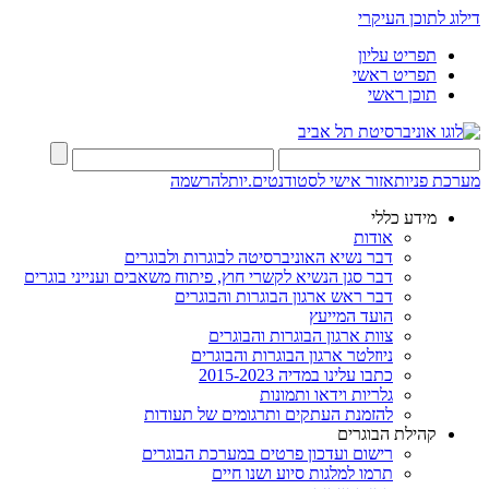
דילוג לתוכן העיקרי
תפריט עליון
תפריט ראשי
תוכן ראשי
מערכת פניות
אזור אישי לסטודנטים.יות
להרשמה
מידע כללי
אודות
דבר נשיא האוניברסיטה לבוגרות ולבוגרים
דבר סגן הנשיא לקשרי חוץ, פיתוח משאבים וענייני בוגרים
דבר ראש ארגון הבוגרות והבוגרים
הועד המייעץ
צוות ארגון הבוגרות והבוגרים
ניוזלטר ארגון הבוגרות והבוגרים
כתבו עלינו במדיה 2015-2023
גלריות וידאו ותמונות
להזמנת העתקים ותרגומים של תעודות
קהילת הבוגרים
רישום ועדכון פרטים במערכת הבוגרים
תרמו למלגות סיוע ושנו חיים