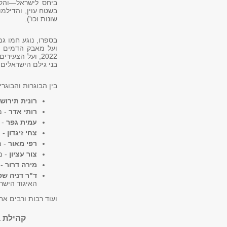
ביחס לישראל—והקש
בשטח עוין, והדילמ
שונות וכו').
בספרו, נוגע חמו ג
ועל מאבק הדמים 
2022, ועל הצ
בני גילם הישראלים 
בין הבוגרות והבוגרי
רונית תירוש
רותי אדר
- מ
עמית גפר
- נשיא ו
צחי זיגדון
- יז
רפי מאור
- מנכ
צור עציון
- מ
מירה דרור
- 
ד"ר דניה שפ
האיגוד הישר
ועוד רבות ורבים אח
קהילת ב