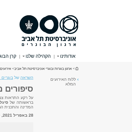
תוכן
תפריט
עליון
ראשי
אודותינו
הקהילה שלנו
קרן הבוג
|
|
הינך נמצא כאן
>
ארגון בוגרות ובוגרי אוניברסיטת תל אביב
>
אירועים
השראה
של
בוגרים 
ללוח האירועים
המלא
סיפורים מ
על רקע התראות צבע
בראשותה של
סיגלי
המדינה והתכנית הר
28 באפריל 2021, 18:00