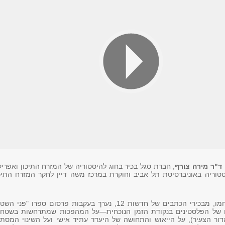
ד"ר מירה צורף
, חברת סגל בכיר בחוג להיסטוריה של המזרח התיכון ואפרי
טוריה באוניברסיטת תל אביב וחוקרת במרכז משה דיין לחקר המזרח התיכו
המפגש עם אוהד חמו, מבכירי הכתבים של חדשות 12, נערך בעקבות פרסום ספרו "פני ה
 של הפלסטינים בנקודת הזמן הנוכחית—על המהפכות שמתרחשות בשטחי
דור הצעיר), על הייאוש והתחושה של היעדר עתיד אישי ועל השינוי המסת