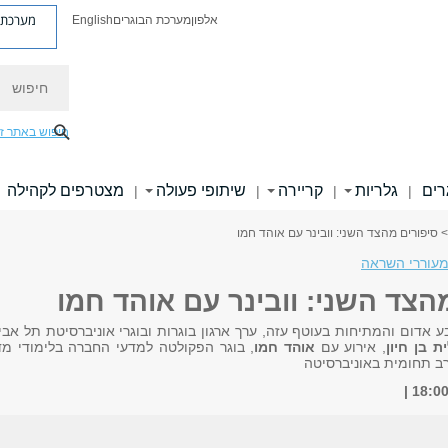
מערכת פ
אלפון
מערכת הבוגרים
English
חיפוש
חיפוש באתר ז
רים
גלריות
קריירה
שיתופי פעולה
מצטרפים לקהילה
|
|
|
|
> סיפורים מהצד השני: וובינר עם אוהד חמו
מעוררי השראה
הצד השני: וובינר עם אוהד חמו
 אדום והמתיחות בעוטף עזה, ערך ארגון בוגרות ובוגרי אוניברסיטת תל אבי
ת בן חיון
, אירוע עם
אוהד חמו
, בוגר הפקולטה למדעי החברה בלימודי מד
ב תחומית באוניברסיטה