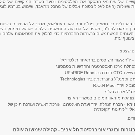
יים של עיתונאי המסקר את הפלסטינים וצועד בשדה המוקשים של סיקו
ות שעולות (האם לאכול בסוכת אבלים של מחבל מתאבד, שימוש בטרמינולוגי
ם בהבדלים בין חמאס, פת"ח והג'יהאד האסלאמי, מדבר על הבחירות בשטחי
בין חמאס לפת"ח, מספר על הנבואה החמאסית שלפיה ישראל תימחק בשנ
עירים העזתים המשתמשים ברשתות החברתיות כדי לחלוק את הטראומות שלהם 
בעוטף עזה.
ם שצפו:
- יו"ר איגוד השופטים בהתאחדות לכדורגל
נהלת מרכז האסטרטגיה והחדשנות בסמסונג
-CTO חברת UPnRIDE Robotics
ם וסמנכ"ל בחברת אינוביד Technologies
"ל ויו"ר R.O.N Maor
נכ"ל אתנה בע"מ
מנהלת מוזיאון המיסים במשרד האוצר
ירא
- חברת הנהלה, יו"ר ועדת האינטרנט, עורכת ראשית ועורכת תוכן של
אלי לעיתונות תקופתית
רים.
וגרות ובוגרי אוניברסיטת תל אביב - קהילה שמשנה עולם