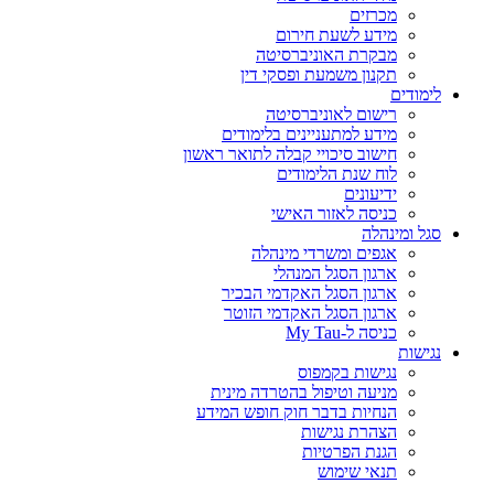
מכרזים
מידע לשעת חירום
מבקרת האוניברסיטה
תקנון משמעת ופסקי דין
לימודים
רישום לאוניברסיטה
מידע למתעניינים בלימודים
חישוב סיכויי קבלה לתואר ראשון
לוח שנת הלימודים
ידיעונים
כניסה לאזור האישי
סגל ומינהלה
אגפים ומשרדי מינהלה
ארגון הסגל המנהלי
ארגון הסגל האקדמי הבכיר
ארגון הסגל האקדמי הזוטר
כניסה ל-My Tau
נגישות
נגישות בקמפוס
מניעה וטיפול בהטרדה מינית
הנחיות בדבר חוק חופש המידע
הצהרת נגישות
הגנת הפרטיות
תנאי שימוש