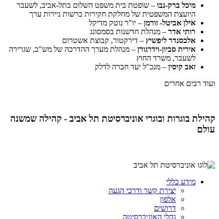
מיכל ברק-נבו
– שופטת בית משפט השלום בתל-אביב, לשעבר
היועצת המשפטית של מחלקת חקירות ברשות ניירות ערך
אילן אביטל- זורמן
– יו"ר נוטק מדיקל
רותי אדר
– מנהלת חדשנות בסמסונג
אלכסנדר ליפשיץ
– דירקטור, קבוצת אשטרום
אירית סביון-וידרגורן
– מנהלת מערך ההדרכה של מש"ב, שגרירה
לשעבר, משרד החוץ
זאב קיסין
– מנכ"ל יעד חברה לדלק
ועוד רבים אחרים
קהילת בוגרות ובוגרי אוניברסיטת תל אביב - קהילה שמשנה
עולם
מידע כללי
יצירת קשר ודרכי הגעה
אלפון
דרושים
נהלי האוניברסיטה