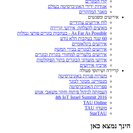
קרן הבוגרים
אגודות ידידי האוניברסיטה בעולם
מאגר המחקרים
אירועים ומפגשים
לוח אירועים עתידיים
מאיצים להצלחה: אירועי קריירה
As Far As Possible - בעקבות בוגרים פורצי גבולות
60 שנה בעקבות הלא נודע
אירועים בינלאומיים
אירועים לבוגרים בכירי המשק
אירועים בלעדיים למחזורי בוגרות ובוגרים
אירועי מועדוני הבוגרים בתוך הפקולטות
ארכיון אירועים
קריירה ושיתופי פעולה
משרות פנויות באוניברסיטה
מנטורינג: מבוגר לבוגר
ספריות האוניברסיטה
העמותה לניהול פיתוח וחקר משאבי אנוש
4th IoT Israel Summit 2016
TAU Online
מועדון TAU
StarTAU
הינך נמצא כאן