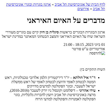
לדף הבית של אוניברסיטת תל אביב
»
ארגון בוגרות ובוגרי אוניברסיטת
תל אביב
»
אירועים
מדברים על האיום האיראני
ארגון הבוגרות הבוגרים בראשות
סיגלית בן חיון
קיים עם בוגרים מעוררי
השראה שיח על האיום האיראני והמצב הבטחוני המאתגר במדינת ישראל
01 ביוני 2023, 18:15 - 21:00
אודיטוריום ע"ש פורטר
השיח התקיים בין:
ד"ר איל חולתא
– יו"ר דירקטוריון הלמן אלדובי טכנולוגיות, ראש
המטה לבטחון לאומי והיועץ לבטחון לאומי של ראש ממשלת
ישראל לשעבר, ובוגר הפקולטה למדעים מדויקים
עידו אהרוני
– דיפלומט וקונסול ניו יורק לשעבר (2010-2016),
מרצה באוניברסיטת תל אביב ויועץ לחברות גלובליות, בוגר
הפקולטה לאמנויות והפקולטה למדעי הרוח