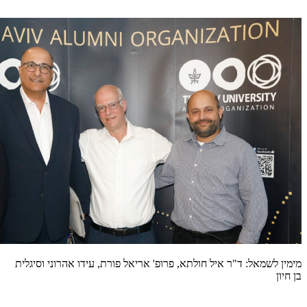
מימין לשמאל: ד"ר איל חולתא, פרופ' אריאל פורת, עידו אהרוני וסיגלית
בן חיון