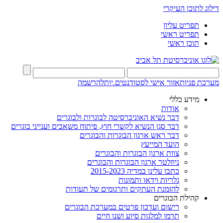
דילוג לתוכן העיקרי
תפריט עליון
תפריט ראשי
תוכן ראשי
מערכת פניות
אזור אישי לסטודנטים.יות
להרשמה
מידע כללי
אודות
דבר נשיא האוניברסיטה לבוגרות ולבוגרים
דבר סגן הנשיא לקשרי חוץ, פיתוח משאבים וענייני בוגרים
דבר ראש ארגון הבוגרות והבוגרים
הועד המייעץ
צוות ארגון הבוגרות והבוגרים
ניוזלטר ארגון הבוגרות והבוגרים
כתבו עלינו במדיה 2015-2023
גלריות וידאו ותמונות
להזמנת העתקים ותרגומים של תעודות
קהילת הבוגרים
רישום ועדכון פרטים במערכת הבוגרים
תרמו למלגות סיוע ושנו חיים