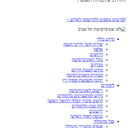
ולהרחיב את גבולות האפשר!
לפרטים נוספים ולהרשמה לארוע >
מידע כללי
יצירת קשר ודרכי הגעה
אלפון
דרושים
נהלי האוניברסיטה
מכרזים
מידע לשעת חירום
מבקרת האוניברסיטה
תקנון משמעת ופסקי דין
לימודים
רישום לאוניברסיטה
מידע למתעניינים בלימודים
חישוב סיכויי קבלה לתואר ראשון
לוח שנת הלימודים
ידיעונים
כניסה לאזור האישי
סגל ומינהלה
אגפים ומשרדי מינהלה