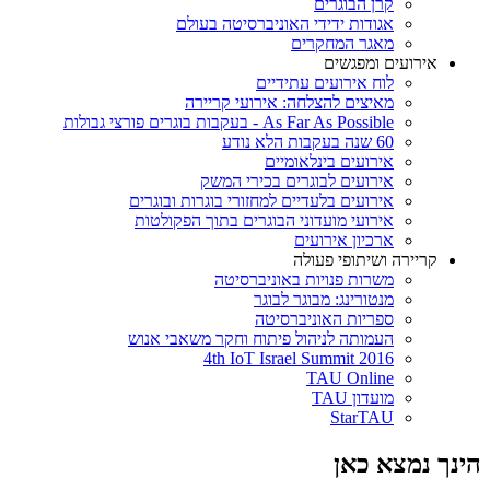
קרן הבוגרים
אגודות ידידי האוניברסיטה בעולם
מאגר המחקרים
אירועים ומפגשים
לוח אירועים עתידיים
מאיצים להצלחה: אירועי קריירה
As Far As Possible - בעקבות בוגרים פורצי גבולות
60 שנה בעקבות הלא נודע
אירועים בינלאומיים
אירועים לבוגרים בכירי המשק
אירועים בלעדיים למחזורי בוגרות ובוגרים
אירועי מועדוני הבוגרים בתוך הפקולטות
ארכיון אירועים
קריירה ושיתופי פעולה
משרות פנויות באוניברסיטה
מנטורינג: מבוגר לבוגר
ספריות האוניברסיטה
העמותה לניהול פיתוח וחקר משאבי אנוש
4th IoT Israel Summit 2016
TAU Online
מועדון TAU
StarTAU
הינך נמצא כאן