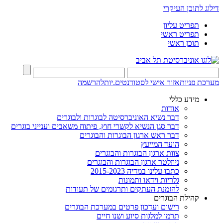
דילוג לתוכן העיקרי
תפריט עליון
תפריט ראשי
תוכן ראשי
מערכת פניות
אזור אישי לסטודנטים.יות
להרשמה
מידע כללי
אודות
דבר נשיא האוניברסיטה לבוגרות ולבוגרים
דבר סגן הנשיא לקשרי חוץ, פיתוח משאבים וענייני בוגרים
דבר ראש ארגון הבוגרות והבוגרים
הועד המייעץ
צוות ארגון הבוגרות והבוגרים
ניוזלטר ארגון הבוגרות והבוגרים
כתבו עלינו במדיה 2015-2023
גלריות וידאו ותמונות
להזמנת העתקים ותרגומים של תעודות
קהילת הבוגרים
רישום ועדכון פרטים במערכת הבוגרים
תרמו למלגות סיוע ושנו חיים